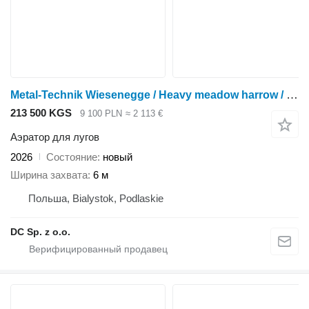
Metal-Technik Wiesenegge / Heavy meadow harrow / Herse de prairie lourde 6 m
213 500 KGS
9 100 PLN
≈ 2 113 €
Аэратор для лугов
2026
Состояние
новый
Ширина захвата
6 м
Польша, Bialystok, Podlaskie
DC Sp. z o.o.