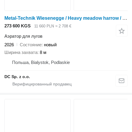
Metal-Technik Wiesenegge / Heavy meadow harrow / Herse de prairie lourde 8 m
273 600 KGS
11 660 PLN
≈ 2 708 €
Аэратор для лугов
2026
Состояние
новый
Ширина захвата
8 м
Польша, Bialystok, Podlaskie
DC Sp. z o.o.