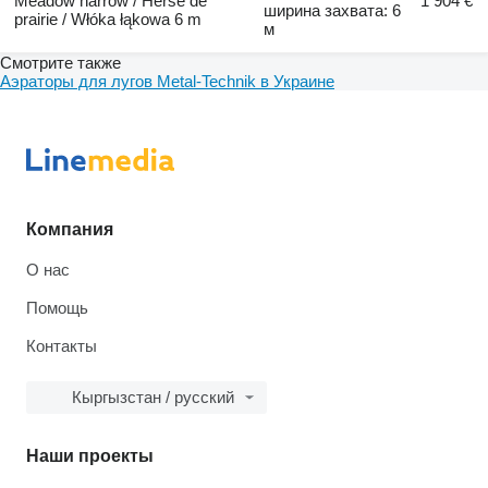
Meadow harrow / Herse de
1 904 €
ширина захвата: 6
prairie / Włóka łąkowa 6 m
м
Смотрите также
Аэраторы для лугов Metal-Technik в Украине
Компания
О нас
Помощь
Контакты
Кыргызстан / русский
Наши проекты