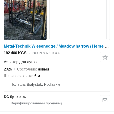
Metal-Technik Wiesenegge / Meadow harrow / Herse de prairie / Włóka łąkowa 6 m
192 400 KGS
8 200 PLN
≈ 1 904 €
Аэратор для лугов
2026
Состояние
новый
Ширина захвата
6 м
Польша, Bialystok, Podlaskie
DC Sp. z o.o.