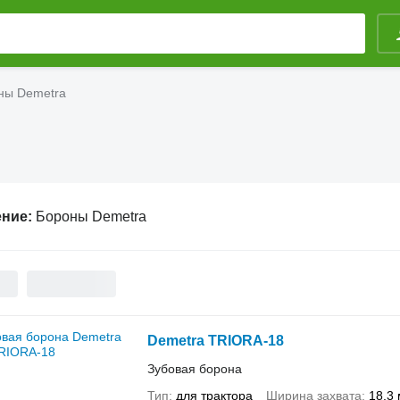
ны Demetra
ение:
Бороны Demetra
Demetra TRIORA-18
Зубовая борона
Тип
для трактора
Ширина захвата
18,3 