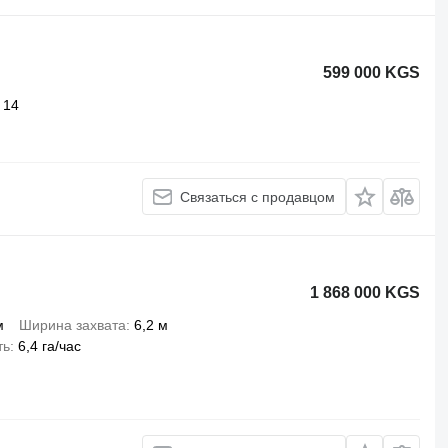
599 000 KGS
14
Связаться с продавцом
1 868 000 KGS
м
Ширина захвата
6,2 м
ть
6,4 га/час