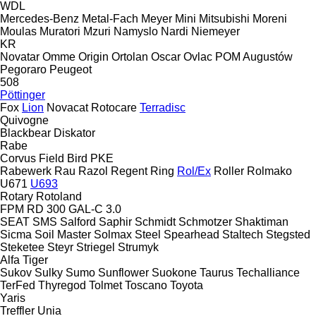
WDL
Mercedes-Benz
Metal-Fach
Meyer
Mini
Mitsubishi
Moreni
Moulas
Muratori
Mzuri
Namyslo
Nardi
Niemeyer
KR
Novatar
Omme
Origin
Ortolan
Oscar
Ovlac
POM Augustów
Pegoraro
Peugeot
508
Pöttinger
Fox
Lion
Novacat
Rotocare
Terradisc
Quivogne
Blackbear
Diskator
Rabe
Corvus
Field Bird
PKE
Rabewerk
Rau
Razol
Regent
Ring
Rol/Ex
Roller
Rolmako
U671
U693
Rotary
Rotoland
FPM RD 300
GAL-C 3.0
SEAT
SMS
Salford
Saphir
Schmidt
Schmotzer
Shaktiman
Sicma
Soil Master
Solmax Steel
Spearhead
Staltech
Stegsted
Steketee
Steyr
Striegel
Strumyk
Alfa
Tiger
Sukov
Sulky
Sumo
Sunflower
Suokone
Taurus
Techalliance
TerFed
Thyregod
Tolmet
Toscano
Toyota
Yaris
Treffler
Unia