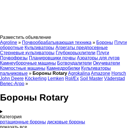
Разместить объявление
Agroline
»
Почвообрабатывающая техника
»
Бороны
Плуги
оборотные
Культиваторы
Агрегаты предпосевные
Стерневые культиваторы
Глубокорыхлители
Плуги
Почвофрезы
Планировщики почвы
Аэраторы для лугов
Камнеуборочные машины
Ботвоудалители
Окучиватели
Компостные машины
Камнедробилки
Культиваторы
пальчиковые
»
Бороны Rotary
Agrokalina
Amazone
Horsch
John Deere
Köckerling
Lemken
Rol/Ex
Soil Master
Väderstad
Велес-Агро
»
Бороны Rotary
Категория
ротационные бороны
дисковые бороны
показать все