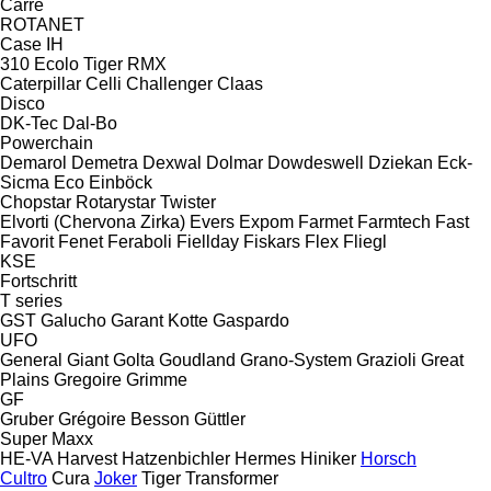
Carre
ROTANET
Case IH
310
Ecolo Tiger
RMX
Caterpillar
Celli
Challenger
Claas
Disco
DK-Tec
Dal-Bo
Powerchain
Demarol
Demetra
Dexwal
Dolmar
Dowdeswell
Dziekan
Eck-
Sicma
Eco
Einböck
Chopstar
Rotarystar
Twister
Elvorti (Chervona Zirka)
Evers
Expom
Farmet
Farmtech
Fast
Favorit
Fenet
Feraboli
Fiellday
Fiskars
Flex
Fliegl
KSE
Fortschritt
T series
GST
Galucho
Garant Kotte
Gaspardo
UFO
General
Giant
Golta
Goudland
Grano-System
Grazioli
Great
Plains
Gregoire
Grimme
GF
Gruber
Grégoire Besson
Güttler
Super Maxx
HE-VA
Harvest
Hatzenbichler
Hermes
Hiniker
Horsch
Cultro
Cura
Joker
Tiger
Transformer