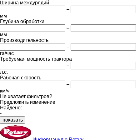
Ширина междурядий
–
мм
Глубина обработки
–
мм
Производительность
–
га/час
Требуемая мощность трактора
–
л.с.
Рабочая скорость
–
км/ч
Не хватает фильтров?
Предложить изменение
Найдено:
-
показать
Информация о Rotary