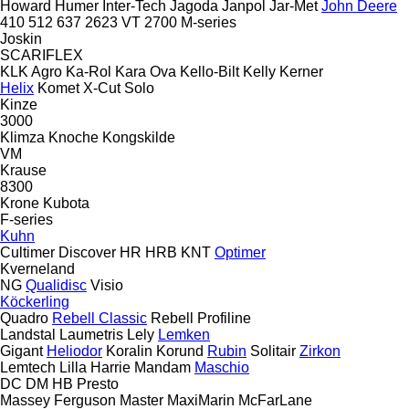
Howard
Humer
Inter-Tech
Jagoda
Janpol
Jar-Met
John Deere
410
512
637
2623 VT
2700
M-series
Joskin
SCARIFLEX
KLK Agro
Ka-Rol
Kara Ova
Kello-Bilt
Kelly
Kerner
Helix
Komet
X-Cut Solo
Kinze
3000
Klimza
Knoche
Kongskilde
VM
Krause
8300
Krone
Kubota
F-series
Kuhn
Cultimer
Discover
HR
HRB
KNT
Optimer
Kverneland
NG
Qualidisc
Visio
Köckerling
Quadro
Rebell Classic
Rebell Profiline
Landstal
Laumetris
Lely
Lemken
Gigant
Heliodor
Koralin
Korund
Rubin
Solitair
Zirkon
Lemtech
Lilla Harrie
Mandam
Maschio
DC
DM
HB
Presto
Massey Ferguson
Master
MaxiMarin
McFarLane