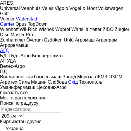
ARES
Universal
Veenhuis
Veles
Vigolo
Vogel & Noot
Volkswagen
Golf
Volmer
Väderstad
Carrier
Opus
TopDown
Wienhoff
Wil-Rich
Wishek
Woprol
Wärtsilä
Yetter
ZIBO
Ziegler
Disc Master Pro
Zunhammer
Överum
Özdöken
Ünlü
Агромаш
Агропром
Агрореммаш
АГД
БДП
Бдт-Агро
Білоцерківмаз
АГ
УДА
Велес-Агро
ПД
Винмашпостач
Гомсельмаш
Завод Мороза
ЛКМЗ
ОЗСМ
Агротех
Сила Машин
Слобода
Схід
Технополь
Уманьферммаш
Цеховик-Агро
показать все
Место расположения
Поиск по радиусу
Кыргызстан
другие
Украина