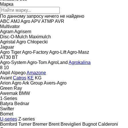
Марка
По данному запросу ничего не найдено
ABC
AMJ Agro
APV
ATMP
AVR
Multivator
Agram
Agrisem
Disc-O-Mulch
Maximulch
Agristal
Agro Chłopecki
Jaguar
Agro Tiger
Agro-Factory
Agro-Lift
Agro-Masz
AT30
BT
Agro-System
Agro-Tom
AgroLand
Agrokalina
8
10
Akpil
Alpego
Amazone
Avant
Catros
KE
KG
Arion Agro
Ark Group
Avers-Agro
Green Ray
Awemak
BMW
1-Series
Batyra
Bednar
Swifter
Bomet
U-series
Z-series
Bomford Turner
Bremer
Brent
Breviglieri
Bugnot
Calderoni