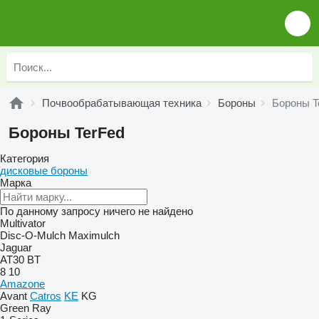
Почвообрабатывающая техника
Бороны
Бороны T
Бороны TerFed
Категория
дисковые бороны
Марка
По данному запросу ничего не найдено
Multivator
Disc-O-Mulch
Maximulch
Jaguar
AT30
BT
8
10
Amazone
Avant
Catros
KE
KG
Green Ray