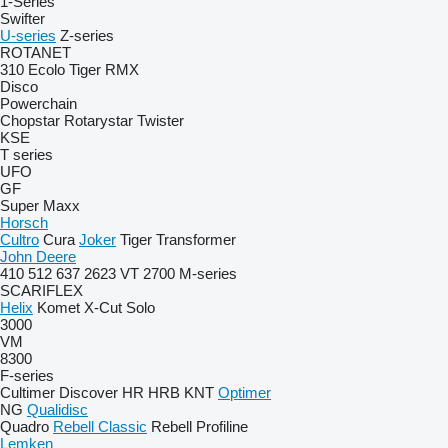
1-Series
Swifter
U-series
Z-series
ROTANET
310
Ecolo Tiger
RMX
Disco
Powerchain
Chopstar
Rotarystar
Twister
KSE
T series
UFO
GF
Super Maxx
Horsch
Cultro
Cura
Joker
Tiger
Transformer
John Deere
410
512
637
2623 VT
2700
M-series
SCARIFLEX
Helix
Komet
X-Cut Solo
3000
VM
8300
F-series
Cultimer
Discover
HR
HRB
KNT
Optimer
NG
Qualidisc
Quadro
Rebell Classic
Rebell Profiline
Lemken