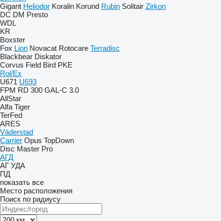
Gigant
Heliodor
Koralin
Korund
Rubin
Solitair
Zirkon
DC
DM
Presto
WDL
KR
Boxster
Fox
Lion
Novacat
Rotocare
Terradisc
Blackbear
Diskator
Corvus
Field Bird
PKE
Rol/Ex
U671
U693
FPM RD 300
GAL-C 3.0
AllStar
Alfa
Tiger
TerFed
ARES
Väderstad
Carrier
Opus
TopDown
Disc Master Pro
АГД
АГ
УДА
ПД
показать все
Место расположения
Поиск по радиусу