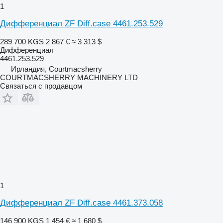
1
Дифференциал ZF Diff.case 4461.253.529
289 700 KGS
2 867 €
≈ 3 313 $
Дифференциал
4461.253.529
Ирландия, Courtmacsherry
COURTMACSHERRY MACHINERY LTD
Связаться с продавцом
1
Дифференциал ZF Diff.case 4461.373.058
146 900 KGS
1 454 €
≈ 1 680 $