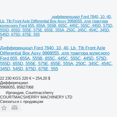
дифференциал Ford 7840, 10, 40,
Lb, Tlb Front Axle Differential Box Assy 9968055, для трактора
колесного Ford 655, 655A, 555B, 655C, 445C, 555C, 445D, 575D,
555D, 655D, 555E, 575E, 655E, 555A, 250C, 345C, 454C, 345D,
545D, 675D, 675E, 555
7
Дифференциал Ford 7840, 10, 40, Lb, Tlb Front Axle
Differential Box Assy 9968055, для трактора колесного
Ford 655, 655A, 555B, 655C, 445C, 555C, 445D, 575D,
555D, 655D, 555E, 575E, 655E, 555A, 250C, 345C, 454C,
345D, 545D, 675D, 675E, 555
22 230 KGS
220 €
≈ 254,20 $
Дифференциал
9968055, 85827068
Ирландия, Courtmacsherry
COURTMACSHERRY MACHINERY LTD
Связаться с продавцом