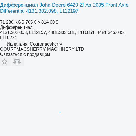
Дифференциал John Deere 6420 Zf As 2035 Front Axle
Differential 4131.302.098, L112197
71 230 KGS
705 €
≈ 814,60 $
Дифференциал
4131.302.098, L112197, 4481.333.081, T116851, 4481.345.045,
L110234
Ирландия, Courtmacsherry
COURTMACSHERRY MACHINERY LTD
Связаться с продавцом