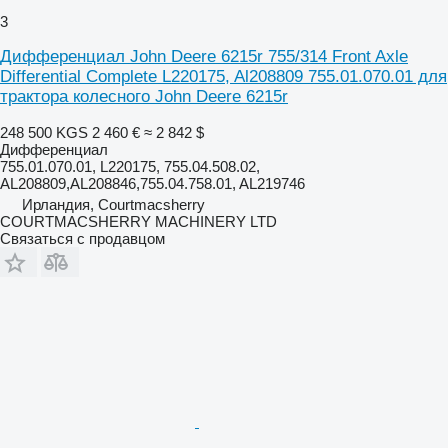
3
Дифференциал John Deere 6215r 755/314 Front Axle
Differential Complete L220175, Al208809 755.01.070.01 для
трактора колесного John Deere 6215r
248 500 KGS
2 460 €
≈ 2 842 $
Дифференциал
755.01.070.01, L220175, 755.04.508.02,
AL208809,AL208846,755.04.758.01, AL219746
Ирландия, Courtmacsherry
COURTMACSHERRY MACHINERY LTD
Связаться с продавцом