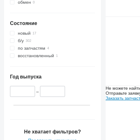
6620
обмен
6630
6810
Состояние
6820
6910
новый
6920
б/у
7000
по запчастям
7700
восстановленный
7800
8130
8310
Год выпуска
8330
Не можете найти
8345 R
–
Отправьте заявк
Заказать запчас
8430
8530
8600
9520
9570
Не хватает фильтров?
9620