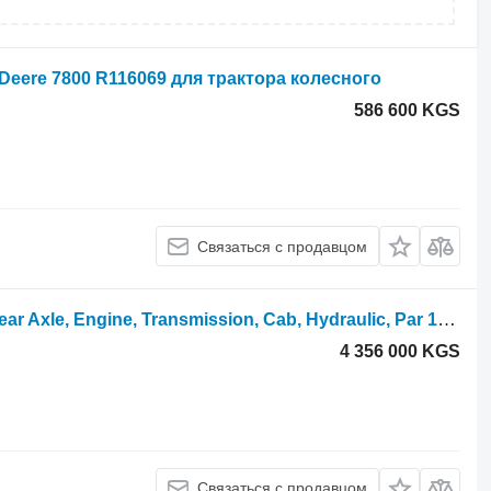
Deere 7800 R116069 для трактора колесного
586 600 KGS
Связаться с продавцом
Двигатель John Deere 3800 Front, Rear Axle, Engine, Transmission, Cab, Hydraulic, Par 1437-311025-100754053 для сельскохозяйственного погрузчика
4 356 000 KGS
Связаться с продавцом