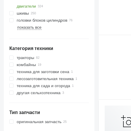
двигатели
шкивы
головки блоков цилиндров
показать все
Категория техники
тракторы
комбайны
тракторы гусеничные
техника для заготовки сена
тракторы колесные
зерноуборочные комбайны
лесозаготовительная техника
кормоуборочные комбайны
сельскохозяйственные погрузчики
техника для сада и огорода
другая сельхозтехника
тракторы газонокосилки
Тип запчасти
оригинальная запчасть