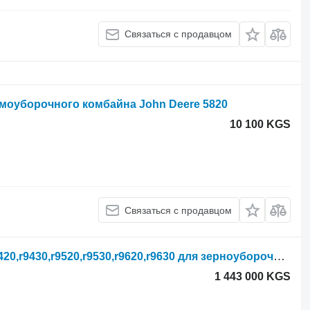
Связаться с продавцом
рмоуборочного комбайна John Deere 5820
10 100 KGS
Связаться с продавцом
Двигатель John Deere s680,s690, r9420,r9430,r9520,r9530,r9620,r9630 для зерноуборочного комбайна
1 443 000 KGS