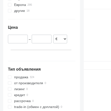
Европа
Tucano
6090
9380
TM
другие
Польша
6100
TN
Ирландия
Украина
6120
TS
Великобритания
6130
TX
Цена
Литва
6135
Дания
6145
–
Румыния
6200
6145 R
Португалия
6210
Бельгия
6215
показать все
6230
6300
Тип объявления
6310
6320
продажа
6400
от производителя
6410
лизинг
6510
кредит
6600
рассрочка
6610
trade-in (обмен с доплатой)