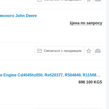
лесного John Deere
Цена по запросу
Связаться с продавцом
Двигатель John Deere 3800 Complete Engine Cd4045hz050, Re520377, R504849, R115081 RE520377
696 100 KGS