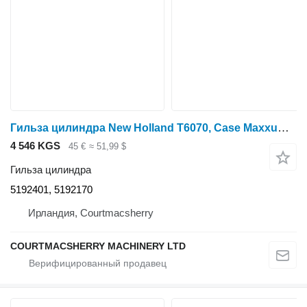
Гильза цилиндра New Holland T6070, Case Maxxum, Puma , Bushing 5192401, 5192170 для трактора колесного T6070
4 546 KGS
45 €
≈ 51,99 $
Гильза цилиндра
5192401, 5192170
Ирландия, Courtmacsherry
COURTMACSHERRY MACHINERY LTD