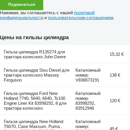
Подписаться
Нажимая, вы соглашаетесь с нашей
политикой
конфиденциальности
и
пользовательским соглашением
.
Цены на гильзы цилиндра
Гильза цилиндра R135274 для
15,32 €
трактора колесного John Deere
Гильза цилиндра Sisu Diesel для
Каталожный
трактора колесного Massey
номер:
138 €
Ferguson
V836673191
Гильза цилиндра Ford New
Каталожный
Holland 7740, 5640, 6640, Ts100
номер:
120 €
Engine Liner Kit 83998292, 8 для
83998292,
трактора колесного
83912946
Гильза цилиндра New Holland
Каталожный
T6070, Case Maxxum, Puma ,
номер:
45 €