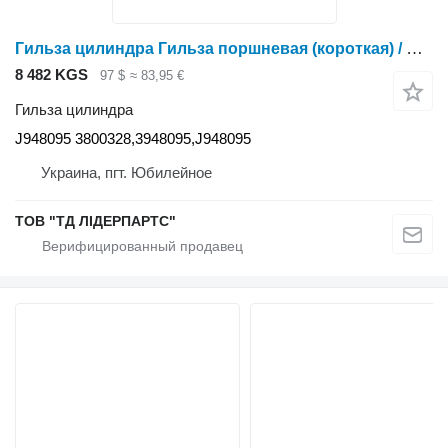
Гильза цилиндра Гильза поршневая (короткая) / Piston sleeve (short) J948095 для трактора колесного Case IH
8 482 KGS
97 $
≈ 83,95 €
Гильза цилиндра
J948095 3800328,3948095,J948095
Украина, пгт. Юбилейное
ТОВ "ТД ЛІДЕРПАРТС"