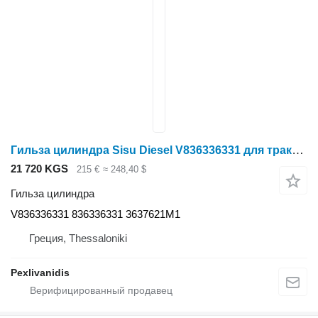
Гильза цилиндра Sisu Diesel V836336331 для трактора колесного Massey Ferguson
21 720 KGS
215 €
≈ 248,40 $
Гильза цилиндра
V836336331 836336331 3637621M1
Греция, Thessaloniki
Pexlivanidis