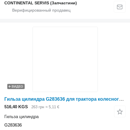
CONTINENTAL SERVIS (Запчастини)
ВИДЕО
Гильза цилиндра G283636 для трактора колесного John Deere
516,40 KGS
263 грн
≈ 5,11 €
Гильза цилиндра
G283636