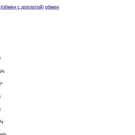
n (обмен с доплатой)
обмен
г
/ч
³
м
м
/ч
м/ч