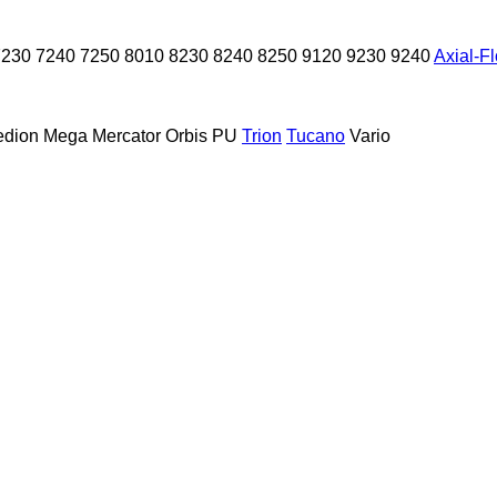
7230
7240
7250
8010
8230
8240
8250
9120
9230
9240
Axial-F
dion
Mega
Mercator
Orbis
PU
Trion
Tucano
Vario