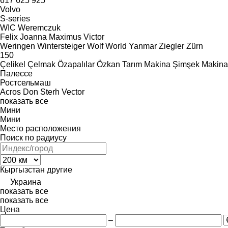
617
625
925
Volvo
S-series
WIC
Weremczuk
Felix
Joanna
Maximus
Victor
Weringen
Wintersteiger
Wolf
World
Yanmar
Ziegler
Zürn
150
Çelikel
Çelmak
Özapalılar
Özkan Tarım Makina
Şimşek Makina
Палессе
Ростсельмаш
Acros
Don
Sterh
Vector
показать все
Мини
Мини
Место расположения
Поиск по радиусу
Кыргызстан
другие
Украина
показать все
показать все
Цена
–