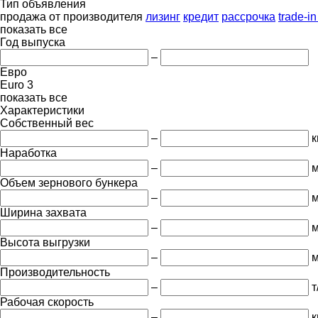
Тип объявления
продажа
от производителя
лизинг
кредит
рассрочка
trade-i
показать все
Год выпуска
–
Евро
Euro 3
показать все
Характеристики
Собственный вес
–
к
Наработка
–
м
Объем зернового бункера
–
м
Ширина захвата
–
Высота выгрузки
–
Производительность
–
т
Рабочая скорость
–
к