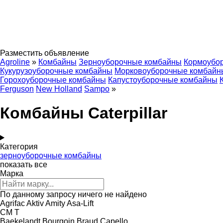
Разместить объявление
Agroline
»
Комбайны
Зерноуборочные комбайны
Кормоубо
Кукурузоуборочные комбайны
Морковоуборочные комбайн
Горохоуборочные комбайны
Капустоуборочные комбайны
Ferguson
New Holland
Sampo
»
Комбайны Caterpillar
Категория
зерноуборочные комбайны
показать все
Марка
По данному запросу ничего не найдено
Agrifac
Aktiv
Amity
Asa-Lift
CM
T
Baekelandt
Bourgoin
Braud
Capello