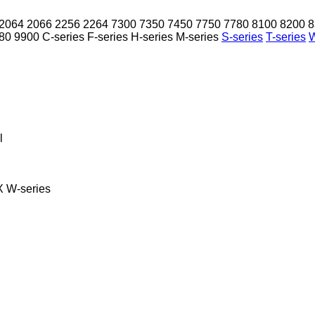
2064
2066
2256
2264
7300
7350
7450
7750
7780
8100
8200
8
80
9900
C-series
F-series
H-series
M-series
S-series
T-series
W
l
X
W-series