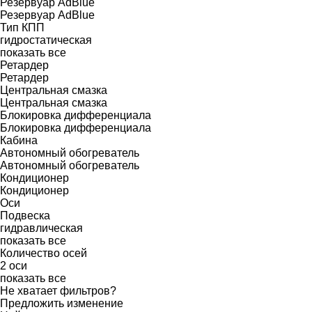
Резервуар AdBlue
Резервуар AdBlue
Тип КПП
гидростатическая
показать все
Ретардер
Ретардер
Центральная смазка
Центральная смазка
Блокировка дифференциала
Блокировка дифференциала
Кабина
Автономный обогреватель
Автономный обогреватель
Кондиционер
Кондиционер
Оси
Подвеска
гидравлическая
показать все
Количество осей
2 оси
показать все
Не хватает фильтров?
Предложить изменение