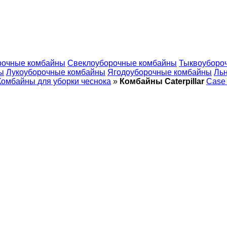
рочные комбайны
Свеклоуборочные комбайны
Тыквоуборо
ы
Лукоуборочные комбайны
Ягодоуборочные комбайны
Ль
Комбайны для уборки чеснока
»
Комбайны Caterpillar
Case