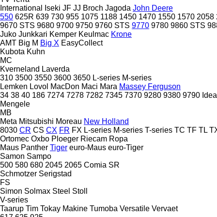
International
Iseki
JF
JJ Broch
Jagoda
John Deere
550
625R
639
730
955
1075
1188
1450
1470
1550
1570
2058
9670 STS
9680
9700
9750
9760 STS
9770
9780
9860 STS
98
Juko
Junkkari
Kemper
Keulmac
Krone
AMT
Big M
Big X
EasyCollect
Kubota
Kuhn
MC
Kverneland
Laverda
310
3500
3550
3600
3650
L-series
M-series
Lemken
Lovol
MacDon
Maci
Mara
Massey Ferguson
34
38
40
186
7274
7278
7282
7345
7370
9280
9380
9790
Idea
Mengele
MB
Meta
Mitsubishi
Moreau
New Holland
8030
CR
CS
CX
FR
FX
L-series
M-series
T-series
TC
TF
TL
T
Ortomec
Oxbo
Ploeger
Riecam
Ropa
Maus
Panther
Tiger
euro-Maus
euro-Tiger
Samon
Sampo
500
580
680
2045
2065
Comia
SR
Schmotzer
Serigstad
FS
Simon
Solmax Steel
Stoll
V-series
Taarup
Tim
Tokay Makine
Tumoba
Versatile
Vervaet