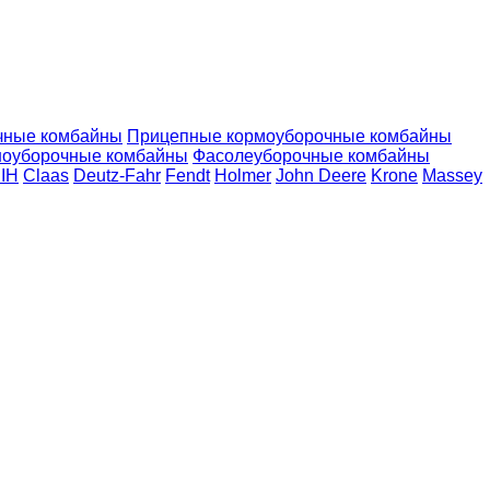
чные комбайны
Прицепные кормоуборочные комбайны
ноуборочные комбайны
Фасолеуборочные комбайны
 IH
Claas
Deutz-Fahr
Fendt
Holmer
John Deere
Krone
Massey