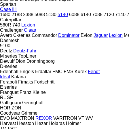
Spartan
Case IH
1680
2188
2388
5088
5130
5140
6088
6140
7088
7120
7140
Caterpillar
560R
740
Lexion
Challenger
Claas
Avero
C-series
Commandor
Dominator
Evion
Jaguar
Lexion
Me
Dasmesh
9100
Deutz
Deutz-Fahr
M series
TopLiner
Dewulf
Dion
Dronningborg
D-series
Edenhall
Engels
Erdallar
FMC
FMS Kurek
Fendt
Ideal
Katana
Feraboli
Fimaks
Fortschritt
E series
Franquet
Franz Kleine
RL
SF
Gallignani
Geringhoff
HORIZON
Goodyear
Grimme
EVO
MAXTRON
REXOR
VARITRON
VT
WV
Harvest
Hesston
Hezar
Holaras
Holmer
TV
Terra