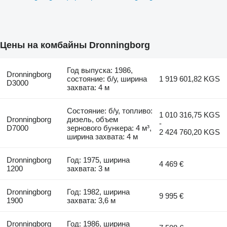
Цены на комбайны Dronningborg
Год выпуска: 1986,
Dronningborg
состояние: б/у, ширина
1 919 601,82 KGS
D3000
захвата: 4 м
Состояние: б/у, топливо:
1 010 316,75 KGS
Dronningborg
дизель, объем
-
D7000
зернового бункера: 4 м³,
2 424 760,20 KGS
ширина захвата: 4 м
Dronningborg
Год: 1975, ширина
4 469 €
1200
захвата: 3 м
Dronningborg
Год: 1982, ширина
9 995 €
1900
захвата: 3,6 м
Dronningborg
Год: 1986, ширина