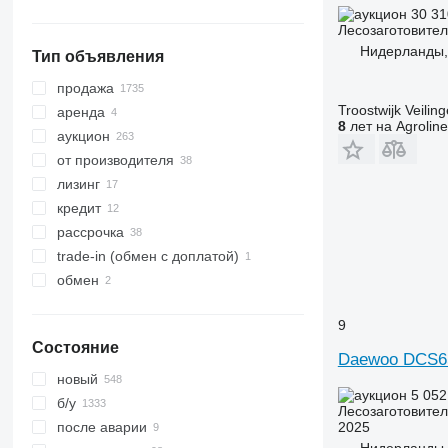
30 3
Лесозаготовител
Нидерланды,
Тип объявления
продажа
Troostwijk Veiling
аренда
8
лет на Agroline
аукцион
от производителя
лизинг
кредит
рассрочка
trade-in (обмен с доплатой)
обмен
9
Состояние
Daewoo DCS6
новый
5 05
б/у
Лесозаготовител
2025
после аварии
Нидерланды,