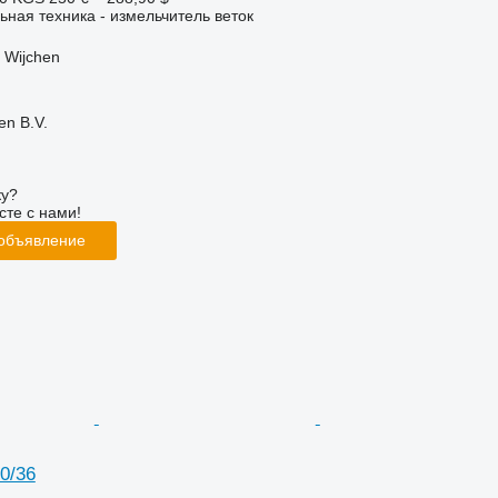
ьная техника - измельчитель веток
 Wijchen
en B.V.
ку?
сте с нами!
 объявление
0/36