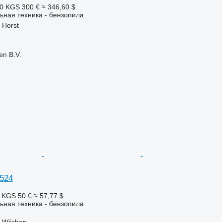
10 KGS
300 €
≈ 346,60 $
ьная техника - бензопила
 Horst
en B.V.
524
2 KGS
50 €
≈ 57,77 $
ьная техника - бензопила
 Wijchen