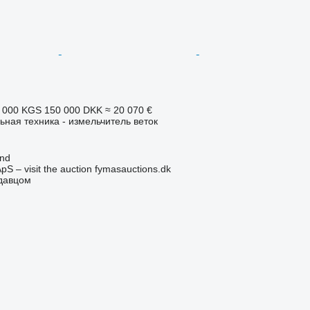
 000 KGS
150 000 DKK
≈ 20 070 €
ьная техника - измельчитель веток
and
pS – visit the auction fymasauctions.dk
одавцом