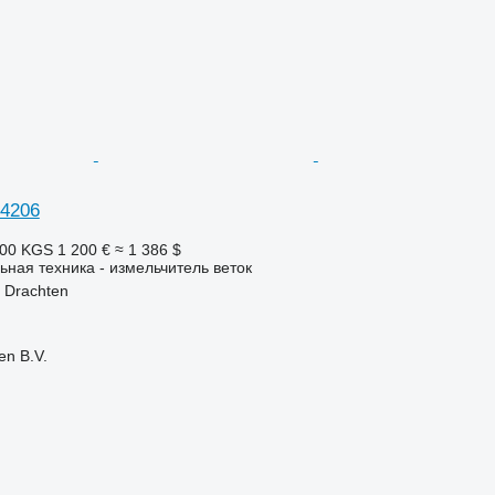
P4206
200 KGS
1 200 €
≈ 1 386 $
ьная техника - измельчитель веток
 Drachten
en B.V.