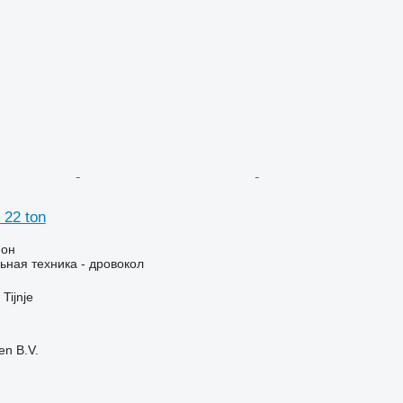
 22 ton
ион
ьная техника - дровокол
Tijnje
en B.V.