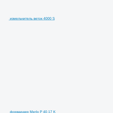
измельчитель веток 4000 S
форвардер Merlo P 40.17 K