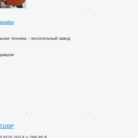
 профи
ьная техника - лесопильный завод
одавцом
5100P
60 KGS
250 €
≈ 288,90 $