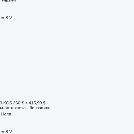
en B.V.
70 KGS
360 €
≈ 415,90 $
ьная техника - бензопила
 Horst
en B.V.