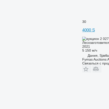
30
4000 S
2 027
Лесозаготовител
2021
5 150 м/ч
Дания, Sjæll
Fymas Auctions A
Связаться с пр