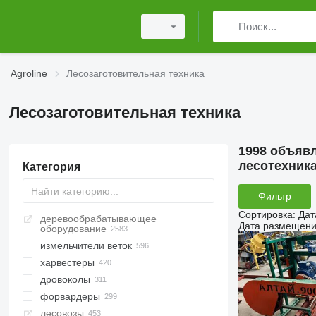
Agroline
Лесозаготовительная техника
Лесозаготовительная техника
1998 объяв
лесотехник
Категория
Фильтр
Сортировка
:
Дат
деревообрабатывающее
Дата размещен
оборудование
измельчители веток
харвестеры
дровоколы
форвардеры
лесовозы