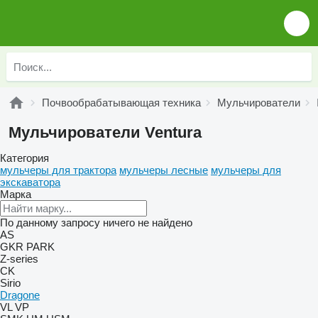
Почвообрабатывающая техника
Мульчирователи
Мульчирователи Ventura
Категория
мульчеры для трактора
мульчеры лесные
мульчеры для
экскаватора
Марка
По данному запросу ничего не найдено
AS
GKR
PARK
Z-series
CK
Sirio
Dragone
VL
VP