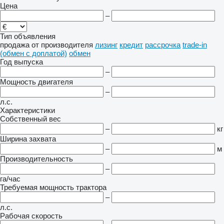
Цена
–
Тип объявления
продажа
от производителя
лизинг
кредит
рассрочка
trade-in
(обмен с доплатой)
обмен
Год выпуска
–
Мощность двигателя
–
л.с.
Характеристики
Собственный вес
–
кг
Ширина захвата
–
м
Производительность
–
га/час
Требуемая мощность трактора
–
л.с.
Рабочая скорость