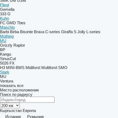
SMK
UM
USM
Fliegl
Gemella
333 G
Kuhn
FC
GMD
Tbes
Maschio
Barbi
Birba
Bisonte
Brava
C-series
Giraffa S
Jolly
L-series
Müthing
MU
Grizzly
Raptor
BP
Kangu
SinusCut
5026
FX
H3
MINI-BMS
Midiforst
Multiforst
SMO
Stark
MU
Ventura
показать все
Место расположения
Поиск по радиусу
Кыргызстан
Европа
Испания
Румыния