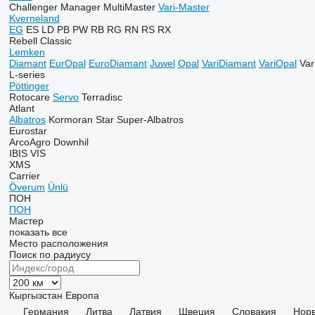
Challenger
Manager
MultiMaster
Vari-Master
Kverneland
EG
ES
LD
PB
PW
RB
RG
RN
RS
RX
Rebell Classic
Lemken
Diamant
EurOpal
EuroDiamant
Juwel
Opal
VariDiamant
VariOpal
Var
L-series
Pöttinger
Rotocare
Servo
Terradisc
Atlant
Albatros
Kormoran
Star
Super-Albatros
Eurostar
ArcoAgro
Downhil
IBIS
VIS
XMS
Carrier
Överum
Ünlü
ПОН
ПОН
Мастер
показать все
Место расположения
Поиск по радиусу
Кыргызстан
Европа
Германия
Литва
Латвия
Швеция
Словакия
Норв