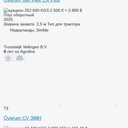
Överum Vari Flex CX Plus
252 600 KGS
2 500 €
≈ 2 889 $
Плуг оборотный
2025
Ширина захвата
2,5 м
Тип
для трактора
Нидерланды, Smilde
Troostwijk Veilingen B.V.
8
лет на Agroline
73
Överum CV 398H