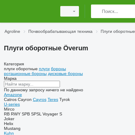
Agroline
Почвообрабатывающая техника
Плуги оборотные
Плуги оборотные Överum
Категория
плуги оборотные
плуги
бороны
ротационные бороны
дисковые бороны
Марка
По данному запросу ничего не найдено
Amazone
Catros
Cayron
Cayros
Teres
Tyrok
U-series
Mirco
RB
RWY
SPB
SPSL
Voyager S
Joker
Helix
Mustang
Kuhn