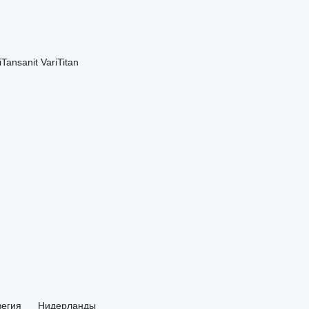
iTansanit
VariTitan
егия
Нидерланды