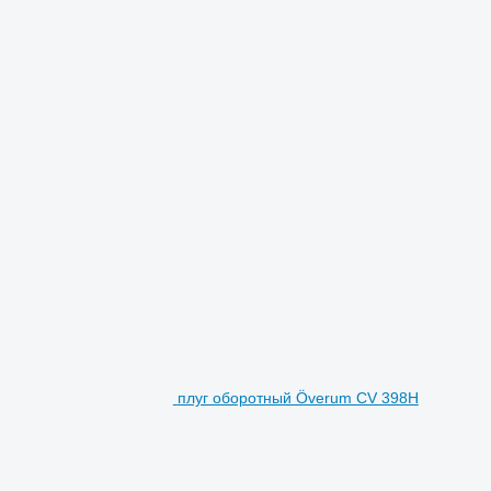
плуг оборотный Överum CV 398H