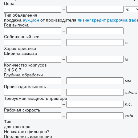
Цена
–
Тип объявления
продажа
аукцион
от производителя
лизинг
кредит
рассрочка
trad
Год выпуска
–
Собственный вес
–
кг
Характеристики
Ширина захвата
–
м
Количество корпусов
3
4
5
6
7
Глубина обработки
–
мм
Производительность
–
га/час
Требуемая мощность трактора
–
л.с.
Рабочая скорость
–
км/ч
Тип
для трактора
Не хватает фильтров?
Предложить изменение