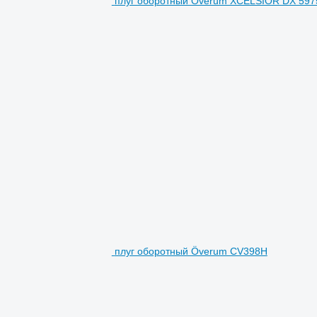
плуг оборотный Överum XCELSIOR DX 59
плуг оборотный Överum CV398H