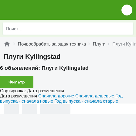
Почвообрабатывающая техника
Плуги
Плуги Kylli
Плуги Kyllingstad
6 объявлений:
Плуги Kyllingstad
Фильтр
Сортировка
:
Дата размещения
Дата размещения
Сначала дорогие
Сначала дешевые
Год
выпуска - сначала новые
Год выпуска - сначала старые