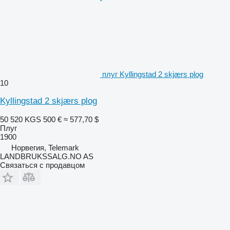
плуг Kyllingstad 2 skjærs plog
10
Kyllingstad 2 skjærs plog
50 520 KGS
500 €
≈ 577,70 $
Плуг
1900
Норвегия, Telemark
LANDBRUKSSALG.NO AS
Связаться с продавцом