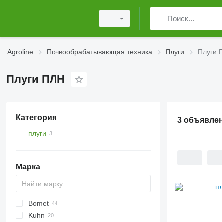
Agroline
Почвообрабатывающая техника
Плуги
Плуги 
Плуги ПЛН
Категория
3 объявле
плуги
Марка
Bomet
KM180
Cayron
Kuhn
Cayros
U-series