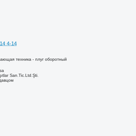
14 4-14
ающая техника - плуг оборотный
sa
ıtlar San.Tic.Ltd.Şti.
одавцом