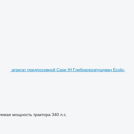
агрегат предпосевной Case IH Глибокорозпушувач Ecolo-
уемая мощность трактора
340 л.с.