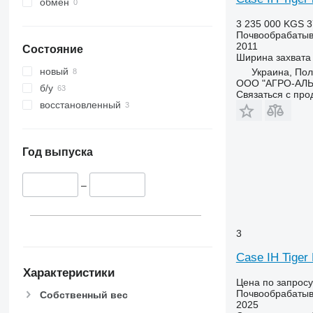
обмен
3 235 000 KGS
3
Почвообрабатыв
2011
Состояние
Ширина захвата
новый
Украина, Пол
ООО "АГРО-АЛ
б/у
Связаться с пр
восстановленный
Год выпуска
–
3
Case IH Tiger
Характеристики
Цена по запросу
Почвообрабатыв
Собственный вес
2025