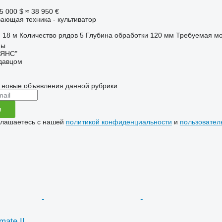
5 000 $
≈ 38 950 €
ающая техника - культиватор
18 м
Количество рядов
5
Глубина обработки
120 мм
Требуемая мо
мы
ЬЯНС"
одавцом
 новые объявления данной рубрики
я
глашаетесь с нашей
политикой конфиденциальности
и
пользовател
mate II