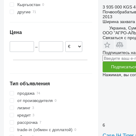
Кыргызстан
Prolander
RG
Koralin
H-series
Terria
Star
TopDown
3 935 000 KGS
4
Почвообрабатыв
другие
Tbes
RN
Korund
Jolly
Sturmvogel
2013
Украина
Vari-Master
RS
Kristall
L-series
Super-Albatros
Ширина захвата
RX
Opal
Presto
Украина, Су
Цена
ООО "АГРО-АЛ
TLD
Rubin
W-series
Связаться с пр
Smaragd
–
VariDiamant
Подпишитесь на
VariOpal
VariTansanit
Подписатьс
VariTitan
Нажимая, вы со
VarioPack
Тип объявления
Zirkon
продажа
от производителя
лизинг
кредит
рассрочка
6
trade-in (обмен с доплатой)
Case IH Tiger 