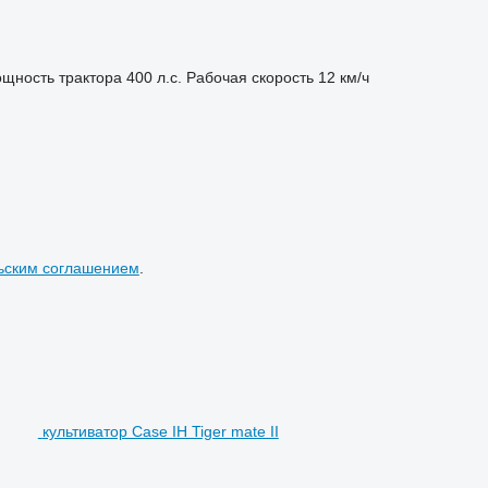
щность трактора
400 л.с.
Рабочая скорость
12 км/ч
ьским соглашением
.
культиватор Case IH Tiger mate II