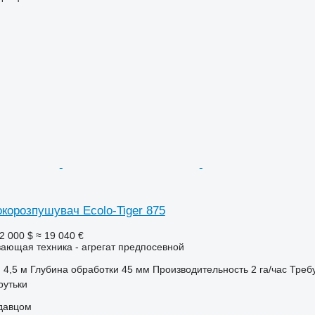
корозпушувач Ecolo-Tiger 875
2 000 $
≈ 19 040 €
ающая техника - агрегат предпосевной
4,5 м
Глубина обработки
45 мм
Производительность
2 га/час
Треб
рутьки
одавцом