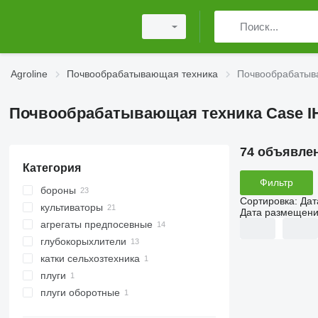
Agroline
Почвообрабатывающая техника
Почвообрабатыв
Почвообрабатывающая техника Case I
74 объявле
Категория
Фильтр
бороны
Сортировка
:
Дат
культиваторы
дисковые бороны
Дата размещен
агрегаты предпосевные
глубокорыхлители
катки сельхозтехника
плуги
катки-измельчители
плуги оборотные