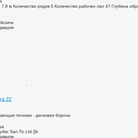
й
7,8 м
Количество рядов
5
Количество рабочих лап
47
Глубина обр
Ukraine
одавцом
ra 22
ающая техника - дисковая борона
sa
ıtlar San.Tic.Ltd.Şti.
одавцом