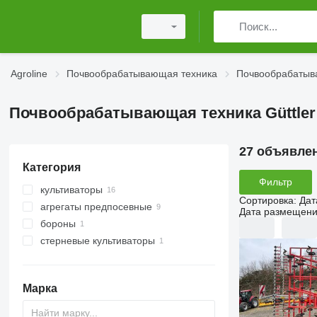
Agroline
Почвообрабатывающая техника
Почвообрабатыва
Почвообрабатывающая техника Güttler
27 объявле
Категория
Фильтр
культиваторы
Сортировка
:
Дат
агрегаты предпосевные
Дата размещен
бороны
стерневые культиваторы
дисковые бороны
Марка