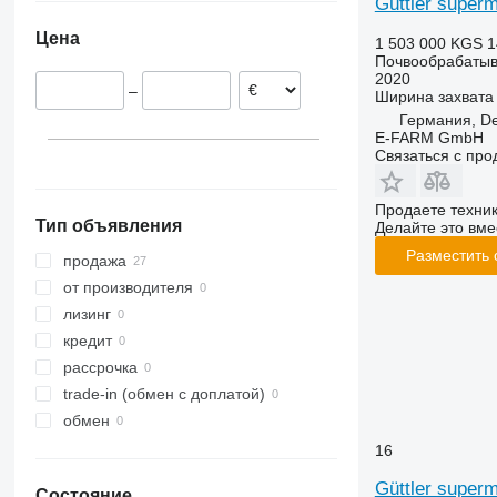
Güttler super
Венгрия
RX
Opal
Presto
Super-Albatros
Цена
1 503 000 KGS
1
Австрия
TLD
Rubin
W-series
Supertaube
Почвообрабатыв
Smaragd
2020
–
Ширина захвата
VariDiamant
Германия, De
VariOpal
E-FARM GmbH
VariTansanit
Связаться с пр
VariTitan
VarioPack
Продаете техни
Тип объявления
Делайте это вме
Zirkon
Разместить
продажа
от производителя
лизинг
кредит
рассрочка
trade-in (обмен с доплатой)
обмен
16
Güttler superm
Состояние