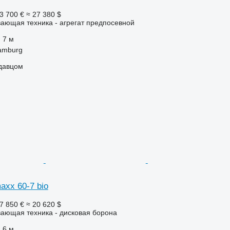
3 700 €
≈ 27 380 $
ающая техника - агрегат предпосевной
7 м
amburg
одавцом
axx 60-7 bio
7 850 €
≈ 20 620 $
ающая техника - дисковая борона
6 м