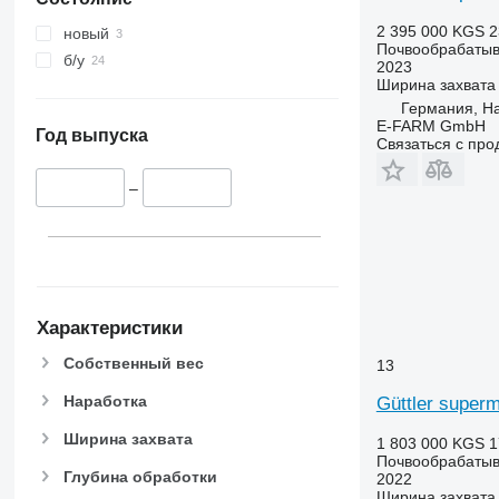
2 395 000 KGS
2
новый
Почвообрабатыв
б/у
2023
Ширина захвата
Германия, H
E-FARM GmbH
Год выпуска
Связаться с пр
–
Характеристики
Собственный вес
13
Наработка
Güttler superm
Ширина захвата
1 803 000 KGS
1
Почвообрабатыв
Глубина обработки
2022
Ширина захвата