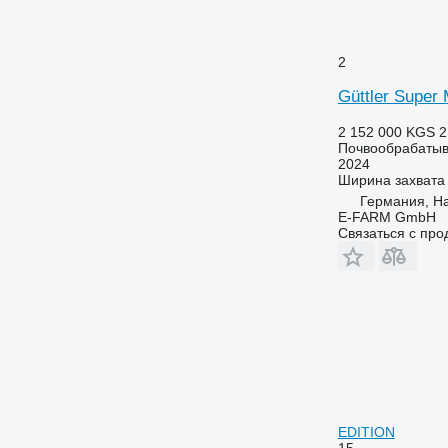
2
Güttler Super 
2 152 000 KGS
2
Почвообрабатыв
2024
Ширина захвата
Германия, H
E-FARM GmbH
Связаться с пр
EDITION
15