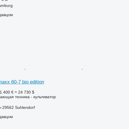
amburg
одавцом
maxx 60-7 bio edition
1 400 €
≈ 24 730 $
ающая техника - культиватор
-29562 Suhlendorf
одавцом