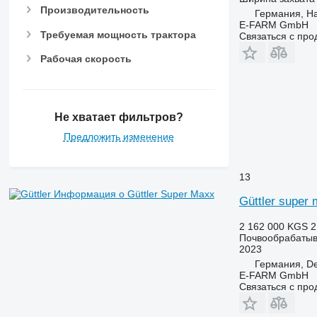
Производительность
Германия, H
E-FARM GmbH
Требуемая мощность трактора
Связаться с пр
Рабочая скорость
Не хватает фильтров?
Предложить изменение
13
Информация о Güttler Super Maxx
Güttler super 
2 162 000 KGS
2
Почвообрабатыв
2023
Германия, De
E-FARM GmbH
Связаться с пр