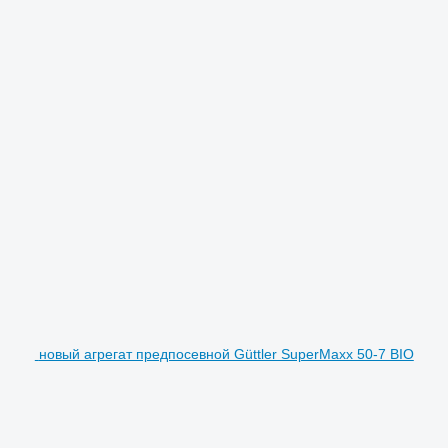
новый агрегат предпосевной Güttler SuperMaxx 50-7 BIO