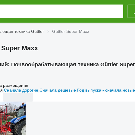
ющая техника Güttler
Güttler Super Maxx
 Super Maxx
ний:
Почвообрабатывающая техника Güttler Super
а размещения
ия
Сначала дорогие
Сначала дешевые
Год выпуска - сначала новые