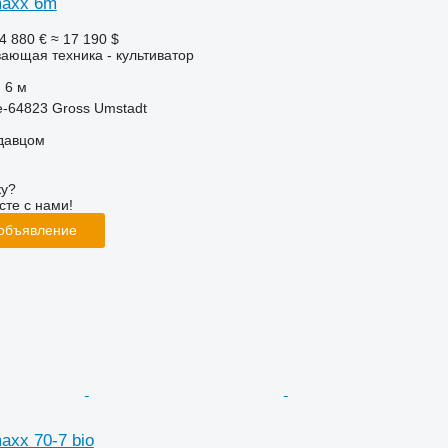
maxx 6m
4 880 €
≈ 17 190 $
ающая техника - культиватор
6 м
-64823 Gross Umstadt
одавцом
ку?
сте с нами!
 объявление
axx 70-7 bio