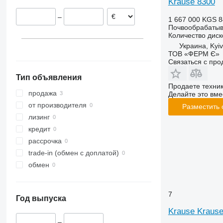
Krause 8300
Smaragd
W-series
–
1 667 000 KGS
8
VariDiamant
Почвообрабатыв
VariOpal
Количество диск
VariTansanit
Украина, Kyiv
ТОВ «ФЕРМ Є»
VariTitan
Связаться с пр
VarioPack
Тип объявления
Zirkon
Продаете техни
продажа
Делайте это вме
от производителя
Разместить
лизинг
кредит
рассрочка
trade-in (обмен с доплатой)
обмен
7
Год выпуска
Krause Kraus
–