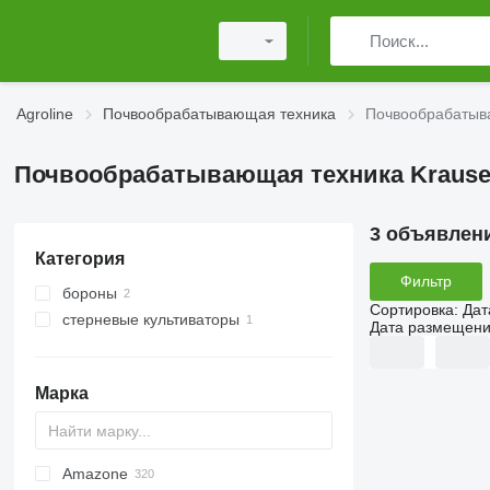
Agroline
Почвообрабатывающая техника
Почвообрабатыв
Почвообрабатывающая техника Kraus
3 объявлен
Категория
Фильтр
бороны
Сортировка
:
Дат
стерневые культиваторы
дисковые бороны
Дата размещен
Марка
Amazone
AS
Multivator
Cultiplow
Jaguar
AT30
8
KM180
FV