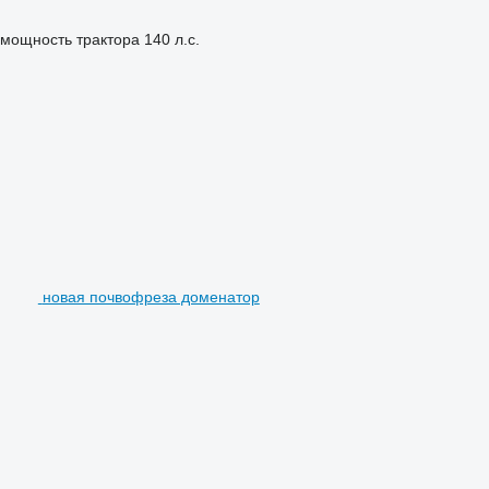
мощность трактора
140 л.с.
новая почвофреза доменатор