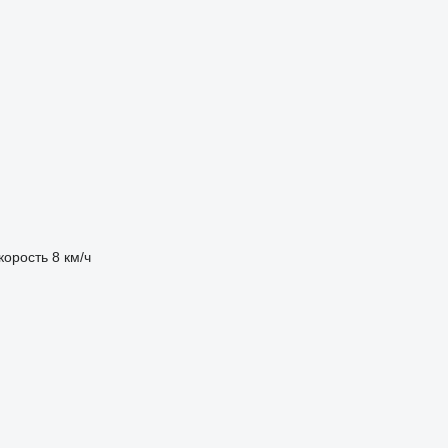
корость
8 км/ч