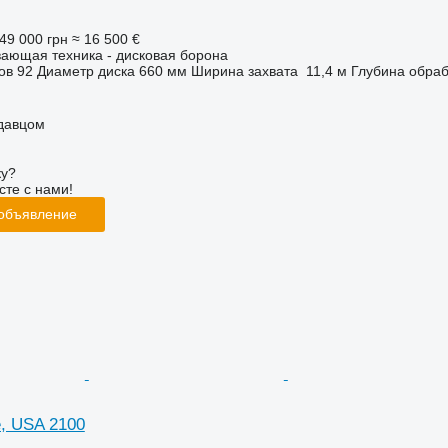
49 000 грн
≈ 16 500 €
ающая техника - дисковая борона
ов
92
Диаметр диска
660 мм
Ширина захвата
11,4 м
Глубина обраб
одавцом
ку?
сте с нами!
 объявление
e, USA 2100