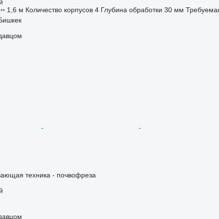
й
1,6 м
Количество корпусов
4
Глубина обработки
30 мм
Требуема
Бишкек
одавцом
ающая техника - почвофреза
й
одавцом