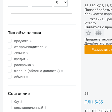
–
VariOpal
36 330 KGS
18 5
Почвообрабатыв
VariTansanit
Количество корп
VariTitan
Украина, Гре
VarioPack
Vitagro
Связаться с пр
Zirkon
Тип объявления
Продаете техни
продажа
Делайте это вме
от производителя
Разместить
лизинг
кредит
рассрочка
trade-in (обмен с доплатой)
обмен
25
Состояние
б/у
ПЛН 5-35
восстановленный
156 100 KGS
79 