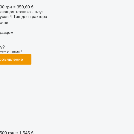
00 грн
≈ 359,60 €
ающая техника - плуг
усов
4
Тип
для трактора
чана
одавцом
ку?
сте с нами!
 объявление
500 грн
≈ 1 545 €