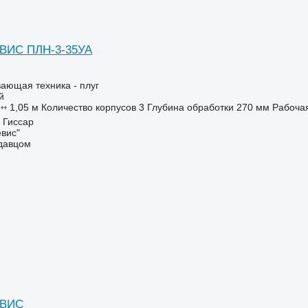
ВИС ПЛН-3-35УА
ающая техника - плуг
й
1,05 м
Количество корпусов
3
Глубина обработки
270 мм
Рабочая
 Гиссар
вис"
одавцом
РВИС