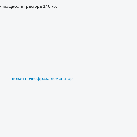
я мощность трактора
140 л.с.
новая почвофреза доменатор