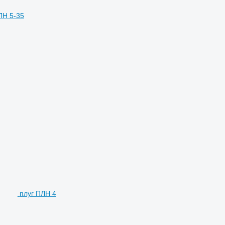
ЛН 5-35
плуг ПЛН 4