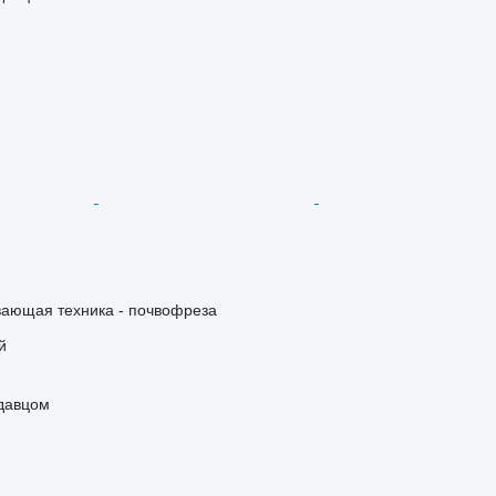
ающая техника - почвофреза
й
одавцом