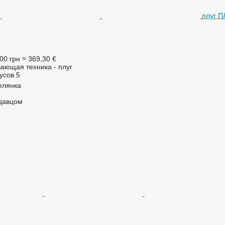
плуг П
00 грн
≈ 369,30 €
ающая техника - плуг
усов
5
елянка
одавцом