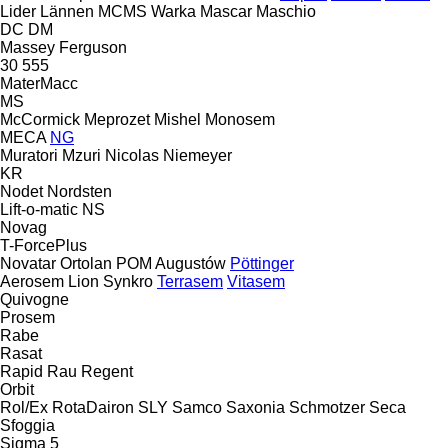
Lider
Lännen
MCMS Warka
Mascar
Maschio
DC
DM
Massey Ferguson
30
555
MaterMacc
MS
McCormick
Meprozet
Mishel
Monosem
MECA
NG
Muratori
Mzuri
Nicolas
Niemeyer
KR
Nodet
Nordsten
Lift-o-matic
NS
Novag
T-ForcePlus
Novatar
Ortolan
POM Augustów
Pöttinger
Aerosem
Lion
Synkro
Terrasem
Vitasem
Quivogne
Prosem
Rabe
Rasat
Rapid
Rau
Regent
Orbit
Rol/Ex
RotaDairon
SLY
Samco
Saxonia
Schmotzer
Seca
Sfoggia
Sigma 5