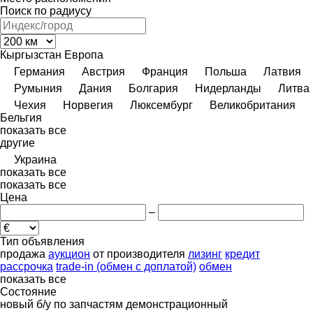
Поиск по радиусу
Кыргызстан
Европа
Германия
Австрия
Франция
Польша
Латвия
Румыния
Дания
Болгария
Нидерланды
Литва
Чехия
Норвегия
Люксембург
Великобритания
Бельгия
показать все
другие
Украина
показать все
показать все
Цена
–
Тип объявления
продажа
аукцион
от производителя
лизинг
кредит
рассрочка
trade-in (обмен с доплатой)
обмен
показать все
Состояние
новый
б/у
по запчастям
демонстрационный