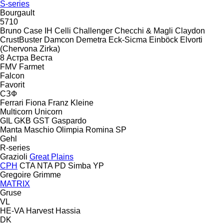
S-series
Bourgault
5710
Bruno
Case IH
Celli
Challenger
Checchi & Magli
Claydon
CrustBuster
Damcon
Demetra
Eck-Sicma
Einböck
Elvorti
(Chervona Zirka)
8
Астра
Веста
FMV
Farmet
Falcon
Favorit
СЗФ
Ferrari
Fiona
Franz Kleine
Multicorn
Unicorn
GIL
GKB
GST
Gaspardo
Manta
Maschio
Olimpia
Romina
SP
Gehl
R-series
Grazioli
Great Plains
CPH
CTA
NTA
PD
Simba
YP
Gregoire
Grimme
MATRIX
Gruse
VL
HE-VA
Harvest
Hassia
DK