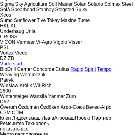
Sigma
Sky Agriculture
Soil Master
Solan
Solano
Solmax Steel
Solà
Spearhead
Stanhay
Stegsted
Sulky
Xeos
Sumo
Sunflower
Tive
Tokay Makine
Tume
HKL
KL
Underhaug
Unia
CROSS
VICON
Vermeer
Vi-Agro
Vigolo
Visser
PSL
Vortex
Vredo
DZ
ZB
Väderstad
BioDrill
Carrier
Concorde
Cultus
Rapid
Spirit
Tempo
Weaving
Weremczuk
Patryk
Wiesław Królik
Wil-Rich
2800
Wintersteiger
Wärtsilä
Yanmar
Zürn
D62
Överum
Özduman
Özdöken
Агро-Союз
Велес-Агро
СЗМ
СПМ
Клен
Лидсельмаш
ЛьвівАгромашПроект
Партнер
Ремсинтез
Технополь
показать все
Место расположения