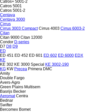
Catros+ 5001-2
Catros 5001
Catros 5001-2
Centaya
Centaya 3000
Cirrus
Cirrus 3003 Compact
Cirrus 4003
Cirrus 6003-2
Citan
Citan 9000
Citan 12000
Condor
D-series
D7
D8
D9
ED
ED 451
ED 452
ED 601
ED 602
ED 6000
EDX
KE
KE 302
KE 3000 Special
KE 3002-190
KG
KW
Precea
Primera DMC
Amity
Double
Fargo
Avers-Agro
Green Plains
Multisem
Basrijs
Becker
Aeromat
Centra
Bednar
Swifter
Bercomex
Bomet