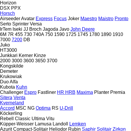
Horizon
DSX
PPX
Horsch
Airseeder
Avatar
Express
Focus
Joker
Maestro
Maistro
Pronto
Serto
Sprinter
Versa
IrTem
Iseki
JJ Broch
Jagoda
Javo
John Deere
6M
7R
455
730
740A
750
1590
1725
1745
1780
1890
1910
7000
7200
DB
Juko
HT3000
Junkkari
Kerner
Kinze
2000
3000
3600
3650
3700
Kongskilde
Demeter
Krukowiak
Duo Alfa
Kubota
Kuhn
Challenger
Espro
Fastliner
HR
HRB
Maxima
Planter
Premia
Sitera
Venta
Kverneland
Accord
MSC
NG
Optima
RS
U-Drill
Köckerling
Rebell Classic
Ultima
Vitu
Küpper-Weisser
Lamusa
Landoll
Lemken
Azurit
Compact-Solitair
Heliodor
Rubin
Saphir
Solitair
Zirkon