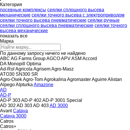
Категория
посевные комплексы
сеялки сплошного высева
механические
сеялки точного высева с электроприводом
сеялки точного высева пневматические
сеялки ручные
сеялки сплошного высева пневматические
сеялки точного
высева механические
показать все
Марка
По данному запросу ничего не найдено
ABC
AG Farms Group
AGCO
APV
ASM
Accord
DA
Monopill
Optima
Ad-Rol
Agricola
Agrisem
Agro-Masz
ATO30
SN300
SR
Agro-Osek
Agro-Tom
Agrokalina
Agromaster
Aguirre
Alistan
Alpego
Alpturka
Amazone
AD
AD-P
AD-P 303
AD-P 402
AD-P 3001 Special
AD 302
AD 303
AD 403
AD 3000
Avant
Cataya
Cataya 3000
Catros
Catros+