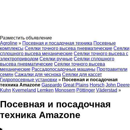
Разместить объявление
Agroline
»
Посевная и посадочная техника
Посевные
комплексы
Сеялки точного высева пневматические
Сеялки
сплошного высева механические
Сеялки точного высева с
электроприводом
Сеялки ручные
Сеялки сплошного
высева пневматические
Сеялки точного высева
механические
Рассадопосадочные машины
Протравители
семян
Сажалки для чеснока
Сеялки для кассет
Гидропосевные установки
»
Посевная и посадочная
техника Amazone
Gaspardo
Great Plains
Horsch
John Deere
Kuhn
Kverneland
Lemken
Monosem
Pöttinger
Väderstad
»
Посевная и посадочная
техника Amazone