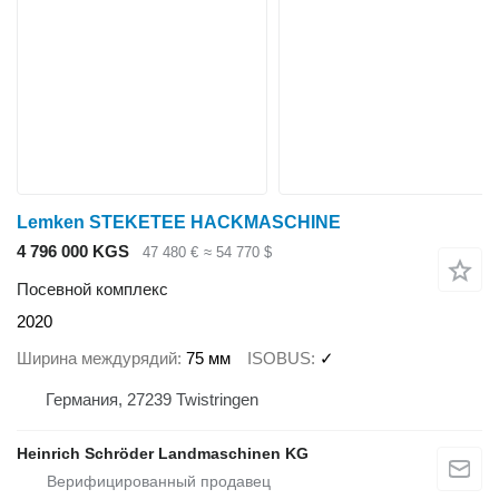
Lemken STEKETEE HACKMASCHINE
4 796 000 KGS
47 480 €
≈ 54 770 $
Посевной комплекс
2020
Ширина междурядий
75 мм
ISOBUS
✓
Германия, 27239 Twistringen
Heinrich Schröder Landmaschinen KG