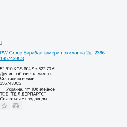
1
PW Group Барабан камери похилої на 2ц. 2366
1957439C3
52 810 KGS
604 $
≈ 522,70 €
Другие рабочие элементы
Состояние
новый
1957439C3
Украина, пгт. Юбилейное
ТОВ "ТД ЛІДЕРПАРТС"
Связаться с продавцом