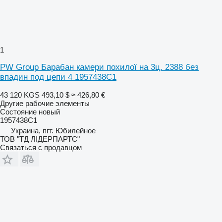
1
PW Group Барабан камери похилої на 3ц. 2388 без
впадин под цепи 4 1957438C1
43 120 KGS
493,10 $
≈ 426,80 €
Другие рабочие элементы
Состояние
новый
1957438C1
Украина, пгт. Юбилейное
ТОВ "ТД ЛІДЕРПАРТС"
Связаться с продавцом