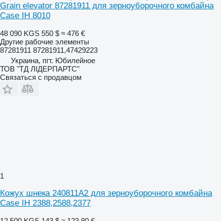
Grain elevator 87281911 для зерноуборочного комбайна
Case IH 8010
48 090 KGS
550 $
≈ 476 €
Другие рабочие элементы
87281911 87281911,47429223
Украина, пгт. Юбилейное
ТОВ "ТД ЛІДЕРПАРТС"
Связаться с продавцом
1
Кожух шнека 240811A2 для зерноуборочного комбайна
Case IH 2388,2588,2377
12 500 KGS
143 $
≈ 123,80 €