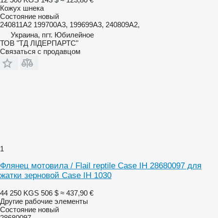
Кожух шнека
Состояние
новый
240811A2 199700A3, 199699A3, 240809A2,
Украина, пгт. Юбилейное
ТОВ "ТД ЛІДЕРПАРТС"
Связаться с продавцом
1
Флянец мотовила / Flail reptile Case IH 28680097 для
жатки зерновой Case IH 1030
44 250 KGS
506 $
≈ 437,90 €
Другие рабочие элементы
Состояние
новый
28680097