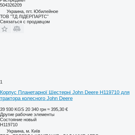
504326209
Украина, пгт. Юбилейное
ТОВ "ТД ЛІДЕРПАРТС"
Связаться с продавцом
1
Корпус Планетарної Шестерні John Deere H119710 для
трактора колесного John Deere
39 930 KGS
20 340 грн
≈ 395,30 €
Другие рабочие элементы
Состояние
новый
H119710
Украина, м. Київ