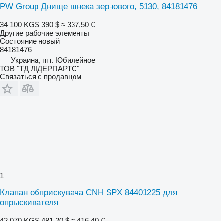
PW Group Днище шнека зернового, 5130, 84181476
34 100 KGS
390 $
≈ 337,50 €
Другие рабочие элементы
Состояние
новый
84181476
Украина, пгт. Юбилейное
ТОВ "ТД ЛІДЕРПАРТС"
Связаться с продавцом
1
Клапан обприскувача CNH SPX 84401225 для
опрыскивателя
42 070 KGS
481,20 $
≈ 416,40 €