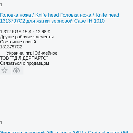
1
Головка ножа / Knife head Головка ножа / Knife head
1313797C2 для жатки зерновой Case IH 1010
1 312 KGS
15 $
≈ 12,98 €
Другие рабочие элементы
Состояние
новый
1313797C2
Украина, пгт. Юбилейное
ТОВ "ТД ЛІДЕРПАРТС"
Связаться с продавцом
1
Элеватор зерновой (66-а серія 38R) / Grain elevator (66-