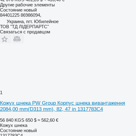
Другие рабочие элементы
Состояние
новый
84401225 86986094,
Украина, пгт. Юбилейное
ТОВ "ТД ЛІДЕРПАРТС"
Связаться с продавцом
1
Кожух шнека PW Group Корпус шнека вивантаження
2084,00 mm(D313 mm), 82, 47 in 1317783C4
56 840 KGS
650 $
≈ 562,60 €
Кожух шнека
Состояние
новый
1317783C4