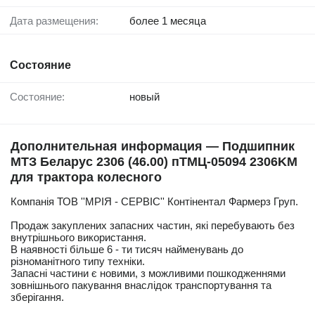
Дата размещения:
более 1 месяца
Состояние
Состояние:
новый
Дополнительная информация — Подшипник
МТЗ Беларус 2306 (46.00) пТМЦ-05094 2306KM
для трактора колесного
Компанія ТОВ ''МРІЯ - СЕРВІС'' Контінентал Фармерз Груп.
Продаж закуплених запасних частин, які перебувають без
внутрішнього використання.
В наявності більше 6 - ти тисяч найменувань до
різноманітного типу техніки.
Запасні частини є новими, з можливими пошкодженнями
зовнішнього пакування внаслідок транспортування та
зберігання.