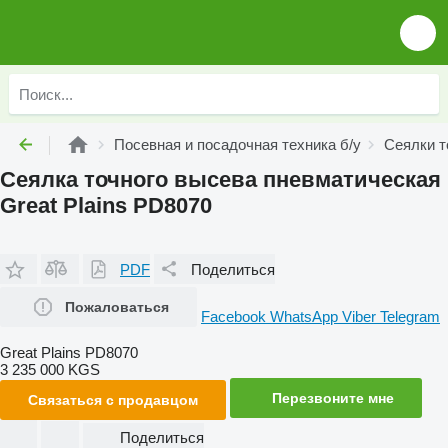
Посевная и посадочная техника б/у
Сеялки т
Сеялка точного высева пневматическая
Great Plains PD8070
PDF
Поделиться
Пожаловаться
Facebook
WhatsApp
Viber
Telegram
Great Plains PD8070
3 235 000 KGS
Перезвоните мне
Связаться с продавцом
Поделиться