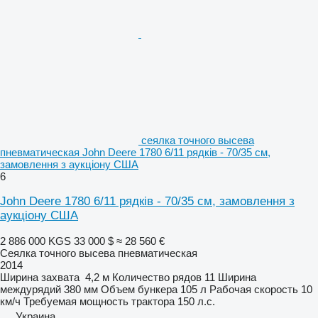
сеялка точного высева
пневматическая John Deere 1780 6/11 рядків - 70/35 см,
замовлення з аукціону США
6
John Deere 1780 6/11 рядків - 70/35 см, замовлення з
аукціону США
2 886 000 KGS
33 000 $
≈ 28 560 €
Сеялка точного высева пневматическая
2014
Ширина захвата
4,2 м
Количество рядов
11
Ширина
междурядий
380 мм
Объем бункера
105 л
Рабочая скорость
10
км/ч
Требуемая мощность трактора
150 л.с.
Украина