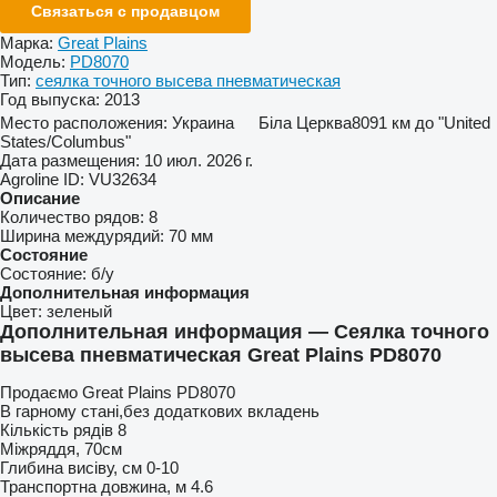
Связаться с продавцом
Марка:
Great Plains
Модель:
PD8070
Тип:
сеялка точного высева пневматическая
Год выпуска:
2013
Место расположения:
Украина
Біла Церква
8091 км до "United
States/Columbus"
Дата размещения:
10 июл. 2026 г.
Agroline ID:
VU32634
Описание
Количество рядов:
8
Ширина междурядий:
70 мм
Состояние
Состояние:
б/у
Дополнительная информация
Цвет:
зеленый
Дополнительная информация — Сеялка точного
высева пневматическая Great Plains PD8070
Продаємо Great Plains PD8070
В гарному стані,без додаткових вкладень
Кількість рядів 8
Міжряддя, 70см
Глибина висіву, см 0-10
Транспортна довжина, м 4.6