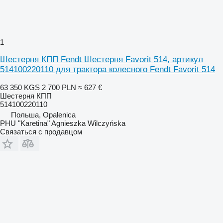
1
Шестерня КПП Fendt Шестерня Favorit 514, артикул
514100220110 для трактора колесного Fendt Favorit 514
63 350 KGS
2 700 PLN
≈ 627 €
Шестерня КПП
514100220110
Польша, Opalenica
PHU "Karetina" Agnieszka Wilczyńska
Связаться с продавцом