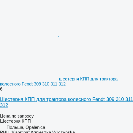
шестерня КПП для трактора
колесного Fendt 309 310 311 312
6
Шестерня КПП для трактора колесного Fendt 309 310 311
312
Цена по запросу
Шестерня КПП
Польша, Opalenica
PHU "Karetina" Agnieszka Wilczyńska