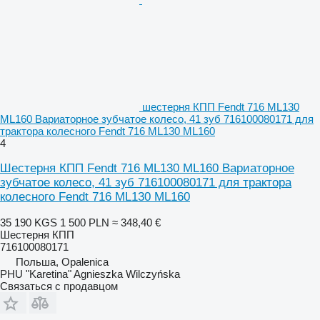
шестерня КПП Fendt 716 ML130
ML160 Вариаторное зубчатое колесо, 41 зуб 716100080171 для
трактора колесного Fendt 716 ML130 ML160
4
Шестерня КПП Fendt 716 ML130 ML160 Вариаторное
зубчатое колесо, 41 зуб 716100080171 для трактора
колесного Fendt 716 ML130 ML160
35 190 KGS
1 500 PLN
≈ 348,40 €
Шестерня КПП
716100080171
Польша, Opalenica
PHU "Karetina" Agnieszka Wilczyńska
Связаться с продавцом