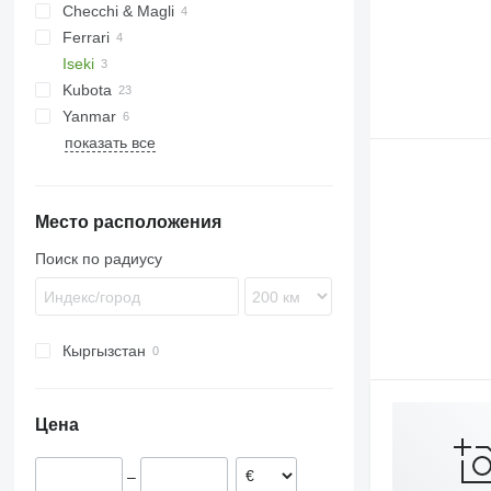
Checchi & Magli
S-series
Ferrari
Iseki
VL
Kubota
Yanmar
Patryk
показать все
Место расположения
Поиск по радиусу
Кыргызстан
Цена
–