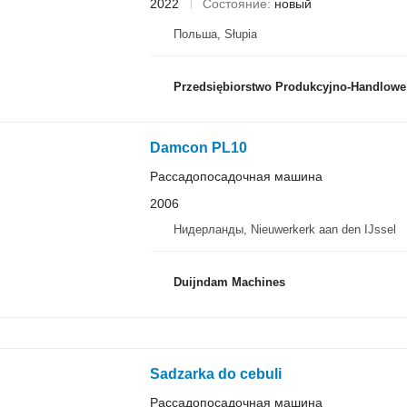
2022
Состояние
новый
Польша, Słupia
Przedsiębiorstwo Produkcyjno-Handlowe ROLM
Damcon PL10
Рассадопосадочная машина
2006
Нидерланды, Nieuwerkerk aan den IJssel
Duijndam Machines
Sadzarka do cebuli
Рассадопосадочная машина