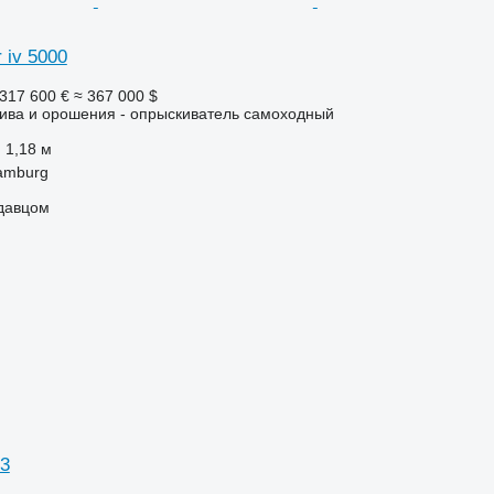
 iv 5000
317 600 €
≈ 367 000 $
лива и орошения - опрыскиватель самоходный
1,18 м
amburg
одавцом
33