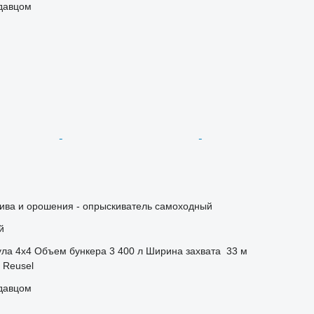
одавцом
лива и орошения - опрыскиватель самоходный
й
ула
4x4
Объем бункера
3 400 л
Ширина захвата
33 м
 Reusel
одавцом