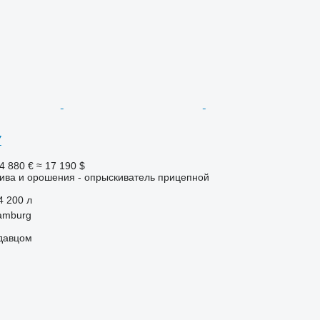
7
4 880 €
≈ 17 190 $
ива и орошения - опрыскиватель прицепной
4 200 л
amburg
одавцом