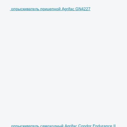
опрыскиватель прицепной Agrifac GN4227
опрыскиватель самоходный Agrifac Condor Endurance II