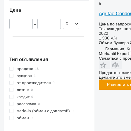
5
M-series
Цена
Agrifac Condor
Цена по запросу
–
Техника для по
2022
1 936 м/ч
Объем бункера
Германия, K
Merkantil Expor
Связаться с пр
Тип объявления
продажа
Продаете техни
аукцион
Делайте это вме
от производителя
Разместить
лизинг
кредит
рассрочка
trade-in (обмен с доплатой)
обмен