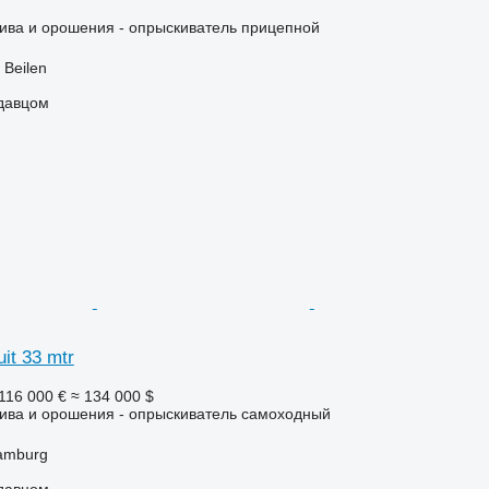
ива и орошения - опрыскиватель прицепной
Beilen
одавцом
uit 33 mtr
116 000 €
≈ 134 000 $
лива и орошения - опрыскиватель самоходный
amburg
одавцом