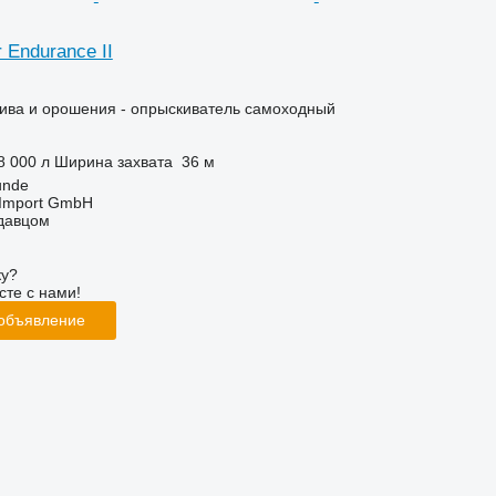
 Endurance II
лива и орошения - опрыскиватель самоходный
8 000 л
Ширина захвата
36 м
unde
t-Import GmbH
одавцом
ку?
сте с нами!
 объявление