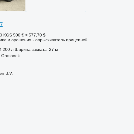
27
20 KGS
500 €
≈ 577,70 $
ива и орошения - опрыскиватель прицепной
4 200 л
Ширина захвата
27 м
 Grashoek
en B.V.