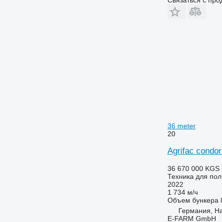
36 meter
20
Agrifac condo
36 670 000 KGS
Техника для по
2022
1 734 м/ч
Объем бункера
Германия, H
E-FARM GmbH