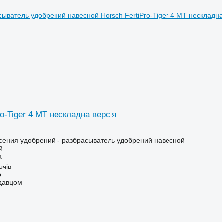
ro-Tiger 4 MT нескладна версія
сения удобрений - разбрасыватель удобрений навесной
й
а
очів
о
одавцом