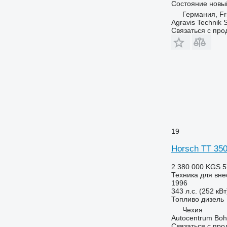
Состояние
новы
Германия, Fri
Agravis Technik
Связаться с пр
19
Horsch TT 35
2 380 000 KGS
5
Техника для вне
1996
343 л.с. (252 кВт
Топливо
дизель
Чехия
Autocentrum Bohe
Связаться с пр