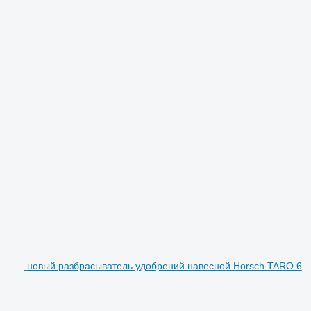
новый разбрасыватель удобрений навесной Horsch TARO 6