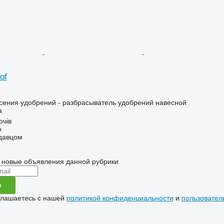
of
сения удобрений - разбрасыватель удобрений навесной
а
очів
о
одавцом
 новые объявления данной рубрики
я
глашаетесь с нашей
политикой конфиденциальности
и
пользовател