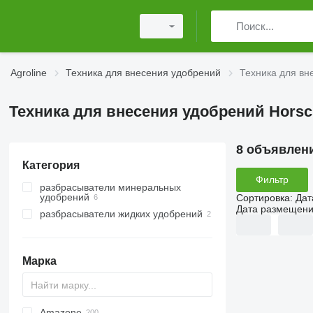
Agroline
Техника для внесения удобрений
Техника для вн
Техника для внесения удобрений Horsc
8 объявлен
Категория
Фильтр
разбрасыватели минеральных
удобрений
Сортировка
:
Дат
Дата размещен
разбрасыватели жидких удобрений
разбрасыватели удобрений
навесные
Марка
Amazone
Exacta
XPL