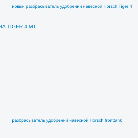
новый разбрасыватель удобрений навесной Horsch Tiger 4
НА TIGER 4 MT
разбрасыватель удобрений навесной Horsch fronttank