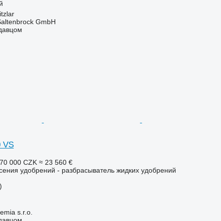
й
tzlar
 Saltenbrock GmbH
одавцом
0 VS
70 000 CZK
≈ 23 560 €
сения удобрений - разбрасыватель жидких удобрений
)
mia s.r.o.
одавцом