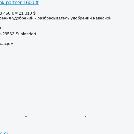
nk partner 1600 ft
8 450 €
≈ 21 310 $
сения удобрений - разбрасыватель удобрений навесной
а
-29562 Suhlendorf
одавцом