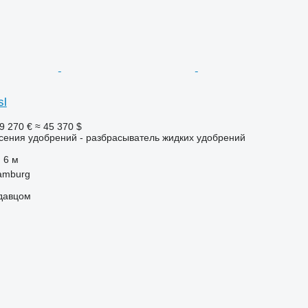
sl
9 270 €
≈ 45 370 $
сения удобрений - разбрасыватель жидких удобрений
6 м
amburg
одавцом