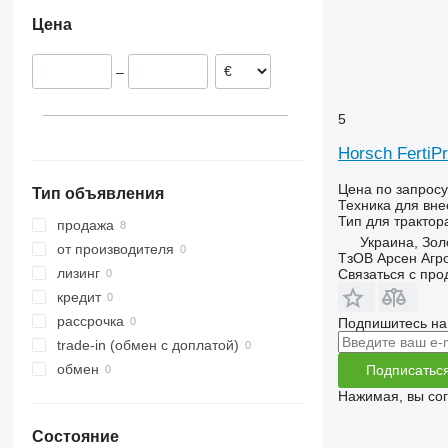
Цена
–
5
Horsch FertiPr
Цена по запросу
Тип объявления
Техника для вне
Тип
для трактор
продажа
Украина, Зол
от производителя
ТзОВ Арсен Агр
лизинг
Связаться с пр
кредит
рассрочка
Подпишитесь на
trade-in (обмен с доплатой)
обмен
Подписатьс
Нажимая, вы со
Состояние