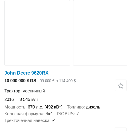
John Deere 9620RX
10 000 000 KGS
99 000 €
≈ 114 400 $
Трактор гусеничный
2016
9 545 м/ч
Мощность
670 л.с. (492 кВт)
Топливо
дизель
Колесная формула
4x4
ISOBUS
✓
Трехточечная навеска
✓