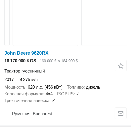
John Deere 9620RX
16 170 000 KGS
160 000 €
≈ 184 900 $
Трактор гусеничный
2017
9 275 м/ч
Мощность
620 л.с. (456 кВт)
Топливо
дизель
Колесная формула
4x4
ISOBUS
✓
Трехточечная навеска
✓
Румыния, Bucharest