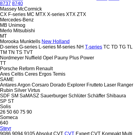
8737
8740
Massey
McCormick
CX
F-series
MC
MTX
X-series
XTX
ZTX
Mercedes-Benz
MB
Unimog
Merlo
Mitsubishi
MT
Morooka
Munktells
New Holland
D-series
G-series
L-series
M-series
NH
T-series
TC
TD
TG
TL
TM
TN
TS
TVT
Nordmeyer
Nuffield
Opel
Pauny
Plus Power
TT
Porsche
Reform
Renault
Ares
Celtis
Ceres
Ergos
Temis
SAME
Antares
Argon
Corsaro
Dorado
Explorer
Frutteto
Laser
Ranger
Rubin
Silver
Virtus
SDF
SM
SaMASZ
Sauerburger
Schlüter
Schäffer
Shibaura
SP
ST
Solis
26
50
60
75
90
Someca
640
Steyr
9086
9094
9105
Absolut CVT
CVT
Expert CVT
Kompakt
Multi