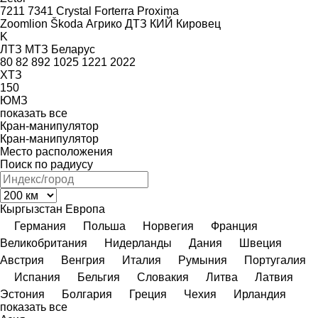
7211
7341
Crystal
Forterra
Proxima
Zoomlion
Škoda
Агрико
ДТЗ
КИЙ
Кировец
K
ЛТЗ
МТЗ Беларус
80
82
892
1025
1221
2022
ХТЗ
150
ЮМЗ
показать все
Кран-манипулятор
Кран-манипулятор
Место расположения
Поиск по радиусу
Кыргызстан
Европа
Германия
Польша
Норвегия
Франция
Великобритания
Нидерланды
Дания
Швеция
Австрия
Венгрия
Италия
Румыния
Португалия
Испания
Бельгия
Словакия
Литва
Латвия
Эстония
Болгария
Греция
Чехия
Ирландия
показать все