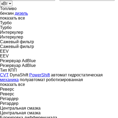
Топливо
бензин
дизель
показать все
Турбо
Турбо
Интеркулер
Интеркулер
Сажевый фильтр
Сажевый фильтр
EEV
EEV
Резервуар AdBlue
Резервуар AdBlue
Тип КПП
CVT
DynaShift
PowerShift
автомат
гидростатическая
механика
полуавтомат
роботизированная
показать все
Реверс
Реверс
Ретардер
Ретардер
Центральная смазка
Центральная смазка
Блокировка дифференциала