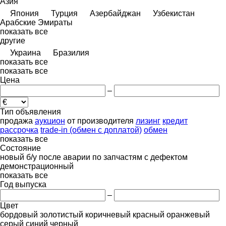
Азия
Япония
Турция
Азербайджан
Узбекистан
Арабские Эмираты
показать все
другие
Украина
Бразилия
показать все
показать все
Цена
–
Тип объявления
продажа
аукцион
от производителя
лизинг
кредит
рассрочка
trade-in (обмен с доплатой)
обмен
показать все
Состояние
новый
б/у
после аварии
по запчастям
с дефектом
демонстрационный
показать все
Год выпуска
–
Цвет
бордовый
золотистый
коричневый
красный
оранжевый
серый
синий
черный