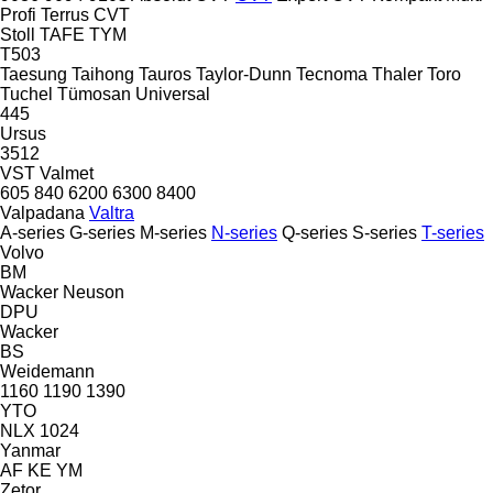
Profi
Terrus CVT
Stoll
TAFE
TYM
T503
Taesung
Taihong
Tauros
Taylor-Dunn
Tecnoma
Thaler
Toro
Tuchel
Tümosan
Universal
445
Ursus
3512
VST
Valmet
605
840
6200
6300
8400
Valpadana
Valtra
A-series
G-series
M-series
N-series
Q-series
S-series
T-series
Volvo
BM
Wacker Neuson
DPU
Wacker
BS
Weidemann
1160
1190
1390
YTO
NLX 1024
Yanmar
AF
KE
YM
Zetor