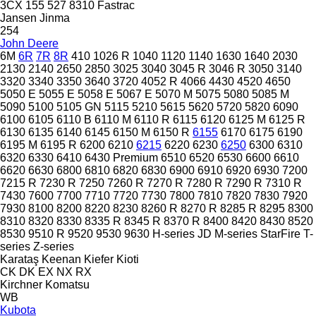
3CX
155
527
8310
Fastrac
Jansen
Jinma
254
John Deere
6M
6R
7R
8R
410
1026 R
1040
1120
1140
1630
1640
2030
2130
2140
2650
2850
3025
3040
3045 R
3046 R
3050
3140
3320
3340
3350
3640
3720
4052 R
4066
4430
4520
4650
5050 E
5055 E
5058 E
5067 E
5070 M
5075
5080
5085 M
5090
5100
5105 GN
5115
5210
5615
5620
5720
5820
6090
6100
6105
6110 B
6110 M
6110 R
6115
6120
6125 M
6125 R
6130
6135
6140
6145
6150 M
6150 R
6155
6170
6175
6190
6195 M
6195 R
6200
6210
6215
6220
6230
6250
6300
6310
6320
6330
6410
6430 Premium
6510
6520
6530
6600
6610
6620
6630
6800
6810
6820
6830
6900
6910
6920
6930
7200
7215 R
7230 R
7250
7260 R
7270 R
7280 R
7290 R
7310 R
7430
7600
7700
7710
7720
7730
7800
7810
7820
7830
7920
7930
8100
8200
8220
8230
8260 R
8270 R
8285 R
8295
8300
8310
8320
8330
8335 R
8345 R
8370 R
8400
8420
8430
8520
8530
9510 R
9520
9530
9630
H-series
JD
M-series
StarFire
T-
series
Z-series
Karataş
Keenan
Kiefer
Kioti
CK
DK
EX
NX
RX
Kirchner
Komatsu
WB
Kubota