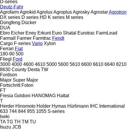
D-series
Deutz-Fahr
Agrofarm
Agrokid
Agrolux
Agroplus
Agrosky
Agrostar
Agrotron
DX series
D series
HD
K series
M series
Dongfeng
Dücker
DUA
Ebro
Eicher
Eney
Erkunt
Euro Shatal
Eurotrac
FarmLead
Farmall
Farmer
Farmtrac
Fendt
Cargo
F-series
Vario
Xylon
Ferrari
Fiat
180-90
500
Fliegl
Ford
3000
4000
4600
4610
5000
5600
5610
6600
6610
6640
8210
8630
County
Dexta
TW
Fordson
Major
Super Major
Fortschritt
Foton
FT
Fresia
Goldoni
HANOMAG
Hattat
T
Herder
Hinomoto
Holder
Hymas
Hürlimann
IHC
International
633
744
844
955
1055
S-series
Iseki
TA
TG
TH
TM
TU
Isuzu
JCB