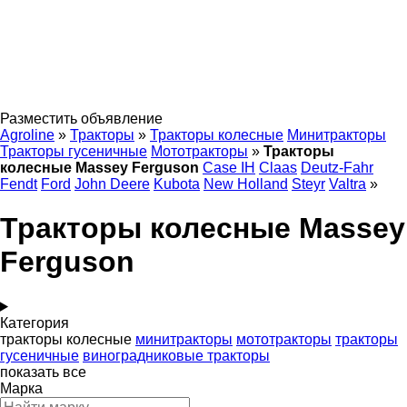
Разместить объявление
Agroline
»
Тракторы
»
Тракторы колесные
Минитракторы
Тракторы гусеничные
Мототракторы
»
Тракторы
колесные Massey Ferguson
Case IH
Claas
Deutz-Fahr
Fendt
Ford
John Deere
Kubota
New Holland
Steyr
Valtra
»
Тракторы колесные Massey
Ferguson
Категория
тракторы колесные
минитракторы
мототракторы
тракторы
гусеничные
виноградниковые тракторы
показать все
Марка