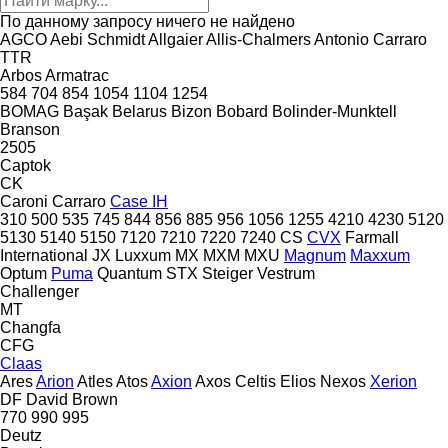
По данному запросу ничего не найдено
AGCO
Aebi Schmidt
Allgaier
Allis-Chalmers
Antonio Carraro
TTR
Arbos
Armatrac
584
704
854
1054
1104
1254
BOMAG
Başak
Belarus
Bizon
Bobard
Bolinder-Munktell
Branson
2505
Captok
CK
Caroni
Carraro
Case IH
310
500
535
745
844
856
885
956
1056
1255
4210
4230
5120
5130
5140
5150
7120
7210
7220
7240
CS
CVX
Farmall
International
JX
Luxxum
MX
MXM
MXU
Magnum
Maxxum
Optum
Puma
Quantum
STX
Steiger
Vestrum
Challenger
MT
Changfa
CFG
Claas
Ares
Arion
Atles
Atos
Axion
Axos
Celtis
Elios
Nexos
Xerion
DF
David Brown
770
990
995
Deutz