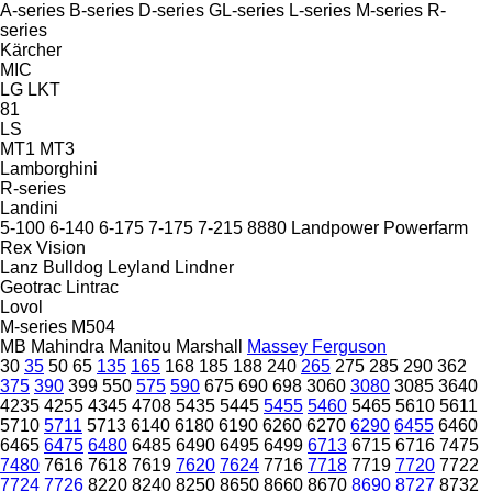
A-series
B-series
D-series
GL-series
L-series
M-series
R-
series
Kärcher
MIC
LG
LKT
81
LS
MT1
MT3
Lamborghini
R-series
Landini
5-100
6-140
6-175
7-175
7-215
8880
Landpower
Powerfarm
Rex
Vision
Lanz Bulldog
Leyland
Lindner
Geotrac
Lintrac
Lovol
M-series
M504
MB
Mahindra
Manitou
Marshall
Massey Ferguson
30
35
50
65
135
165
168
185
188
240
265
275
285
290
362
375
390
399
550
575
590
675
690
698
3060
3080
3085
3640
4235
4255
4345
4708
5435
5445
5455
5460
5465
5610
5611
5710
5711
5713
6140
6180
6190
6260
6270
6290
6455
6460
6465
6475
6480
6485
6490
6495
6499
6713
6715
6716
7475
7480
7616
7618
7619
7620
7624
7716
7718
7719
7720
7722
7724
7726
8220
8240
8250
8650
8660
8670
8690
8727
8732