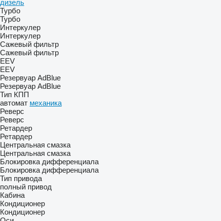
дизель
Турбо
Турбо
Интеркулер
Интеркулер
Сажевый фильтр
Сажевый фильтр
EEV
EEV
Резервуар AdBlue
Резервуар AdBlue
Тип КПП
автомат
механика
Реверс
Реверс
Ретардер
Ретардер
Центральная смазка
Центральная смазка
Блокировка дифференциала
Блокировка дифференциала
Тип привода
полный привод
Кабина
Кондиционер
Кондиционер
Оси