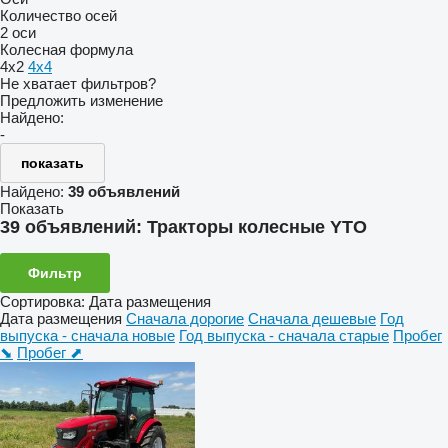
Количество осей
2 оси
Колесная формула
4x2
4x4
Не хватает фильтров?
Предложить изменение
Найдено:
-
показать
Найдено:
39 объявлений
Показать
39 объявлений:
Тракторы колесные YTO
Фильтр
Сортировка
:
Дата размещения
Дата размещения
Сначала дорогие
Сначала дешевые
Год
выпуска - сначала новые
Год выпуска - сначала старые
Пробег
⬊
Пробег ⬈