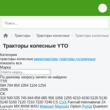
Тракторы
Тракторы колесные
Тракторы колесные
Тракторы колесные YTO
Категория
тракторы колесные
минитракторы
тракторы гусеничные
показать все
Марка
По данному запросу ничего не найдено
TTR
584
704
854
1054
1104
1254
2505
CK
310
500
535
745
844
856
885
956
1056
1255
4210
4230
5120
5130
5140
5150
7120
7210
7220
7240
CS
CVX
Farmall
International
JX
Luxxum
MX
MXM
MXU
Magnum
Maxxum
Optum
Puma
Quantum