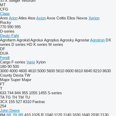
STX
Steiger
Vestrum
MT
CFG
Claas
Ares
Arion
Atles
Atos
Axion
Axos
Celtis
Elios
Nexos
Xerion
Rocky
770
990
995
D-series
Deutz-Fahr
Agrofarm
Agrokid
Agrolux
Agroplus
Agrosky
Agrostar
Agrotron
DX
series
D series
HD
K series
M series
DF
DUA
Fendt
Cargo
F-series
Vario
Xylon
180-90
500
3000
4000
4600
4610
5000
5600
5610
6600
6610
6640
8210
8630
County
Dexta
TW
Major
Super Major
FT
T
633
744
844
955
1055
1455
S-series
TA
TG
TH
TM
TU
3CX
155
527
8310
Fastrac
254
John Deere
6M
6R
7R
8R
410
1026 R
1040
1120
1140
1630
1640
2030
2130