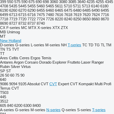
399
550
575
590
675
690
698
3060
3080
3085
3640
4235
4255
4345
4708
5435
5445
5455
5460
5465
5611
5710
5711
5713
6140
6180
6190
6260
6270
6290
6455
6460
6465
6475
6480
6485
6490
6495
6499
6713
6715
6716
7475
7480
7616
7618
7619
7620
7624
7716
7718
7719
7720
7722
7724
7726
8220
8240
8250
8650
8660
8670
8690
8727
8732
8737
8740
CX
F-series
MC
MTX
X-series
XTX
ZTX
MB
Unimog
MT
New Holland
D-series
G-series
L-series
M-series
NH
T-series
TC
TD
TG
TL
TM
TN
TS
TVT
TT
Ares
Celtis
Ceres
Ergos
Temis
Antares
Argon
Corsaro
Dorado
Explorer
Frutteto
Laser
Ranger
Rubin
Silver
Virtus
SP
ST
26
50
60
75
90
640
9086
9094
9105
Absolut CVT
CVT
Expert CVT
Kompakt
Multi
Profi
Terrus CVT
T503
445
3512
605
840
6200
6300
8400
A-series
G-series
M-series
N-series
Q-series
S-series
T-series