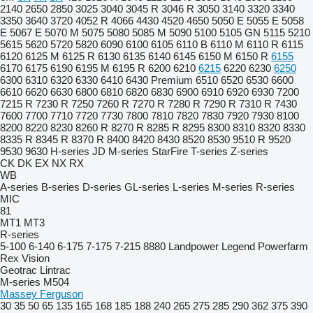
2140
2650
2850
3025
3040
3045 R
3046 R
3050
3140
3320
3340
3350
3640
3720
4052 R
4066
4430
4520
4650
5050 E
5055 E
5058
E
5067 E
5070 M
5075
5080
5085 M
5090
5100
5105 GN
5115
5210
5615
5620
5720
5820
6090
6100
6105
6110 B
6110 M
6110 R
6115
6120
6125 M
6125 R
6130
6135
6140
6145
6150 M
6150 R
6155
6170
6175
6190
6195 M
6195 R
6200
6210
6215
6220
6230
6250
6300
6310
6320
6330
6410
6430 Premium
6510
6520
6530
6600
6610
6620
6630
6800
6810
6820
6830
6900
6910
6920
6930
7200
7215 R
7230 R
7250
7260 R
7270 R
7280 R
7290 R
7310 R
7430
7600
7700
7710
7720
7730
7800
7810
7820
7830
7920
7930
8100
8200
8220
8230
8260 R
8270 R
8285 R
8295
8300
8310
8320
8330
8335 R
8345 R
8370 R
8400
8420
8430
8520
8530
9510 R
9520
9530
9630
H-series
JD
M-series
StarFire
T-series
Z-series
CK
DK
EX
NX
RX
WB
A-series
B-series
D-series
GL-series
L-series
M-series
R-series
MIC
81
MT1
MT3
R-series
5-100
6-140
6-175
7-175
7-215
8880
Landpower
Legend
Powerfarm
Rex
Vision
Geotrac
Lintrac
M-series
M504
Massey Ferguson
30
35
50
65
135
165
168
185
188
240
265
275
285
290
362
375
390