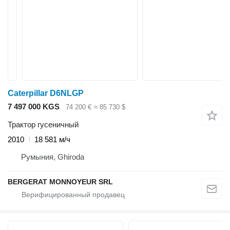
Caterpillar D6NLGP
7 497 000 KGS
74 200 €
≈ 85 730 $
Трактор гусеничный
2010
18 581 м/ч
Румыния, Ghiroda
BERGERAT MONNOYEUR SRL