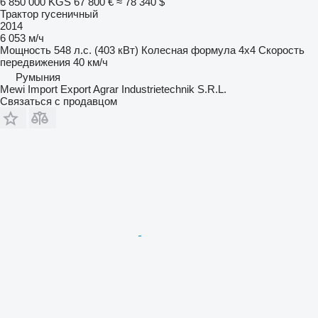
6 850 000 KGS
67 800 €
≈ 78 340 $
Трактор гусеничный
2014
6 053 м/ч
Мощность
548 л.с. (403 кВт)
Колесная формула
4x4
Скорость
передвижения
40 км/ч
Румыния
Mewi Import Export Agrar Industrietechnik S.R.L.
Связаться с продавцом