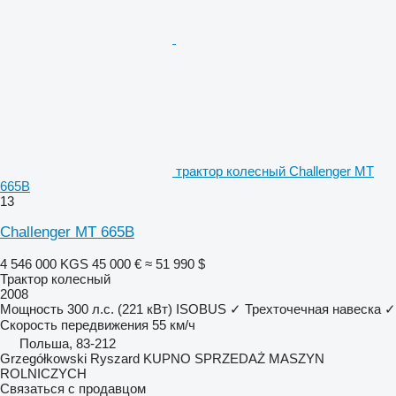
трактор колесный Challenger MT
665B
13
Challenger MT 665B
4 546 000 KGS
45 000 €
≈ 51 990 $
Трактор колесный
2008
Мощность
300 л.с. (221 кВт)
ISOBUS
✓
Трехточечная навеска
✓
Скорость передвижения
55 км/ч
Польша, 83-212
Grzegółkowski Ryszard KUPNO SPRZEDAŻ MASZYN
ROLNICZYCH
Связаться с продавцом