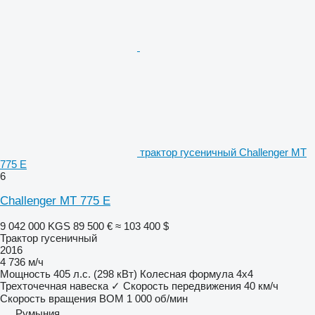
трактор гусеничный Challenger MT
775 E
6
Challenger MT 775 E
9 042 000 KGS
89 500 €
≈ 103 400 $
Трактор гусеничный
2016
4 736 м/ч
Мощность
405 л.с. (298 кВт)
Колесная формула
4x4
Трехточечная навеска
✓
Скорость передвижения
40 км/ч
Скорость вращения ВОМ
1 000 об/мин
Румыния