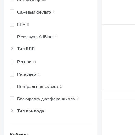
6530
6600
Сажевый фильтр
6610
6620
EEV
6630
Резервуар AdBlue
6800
6810
Тип КПП
6820
6830
Реверс
6900
6910
Ретардер
6920
Центральная смазка
6930
7200
Блокировка дифференциала
7215 R
7230 R
Тип привода
7250
7260 R
7270 R
Кабина