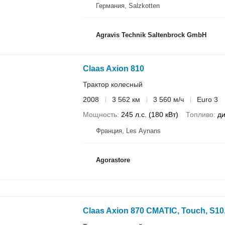
Германия, Salzkotten
Agravis Technik Saltenbrock GmbH
Claas Axion 810
Трактор колесный
2008
3 562 км
3 560 м/ч
Euro 3
Мощность
245 л.с. (180 кВт)
Топливо
ди
Франция, Les Aynans
Agorastore
Claas Axion 870 CMATIC, Touch, S1