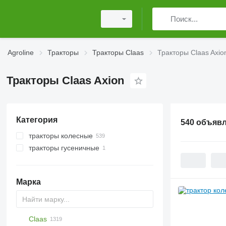
Agroline
Тракторы
Тракторы Claas
Тракторы Claas Axio
Тракторы Claas Axion
Категория
540 объяв
тракторы колесные
тракторы гусеничные
Марка
Claas
Challenger
TTR
584
2505
CK
310
775
CH
CFG