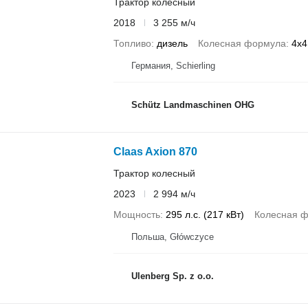
Трактор колесный
2018
3 255 м/ч
Топливо
дизель
Колесная формула
4x4
Германия, Schierling
Schütz Landmaschinen OHG
Claas Axion 870
Трактор колесный
2023
2 994 м/ч
Мощность
295 л.с. (217 кВт)
Колесная 
Польша, Główczyce
Ulenberg Sp. z o.o.