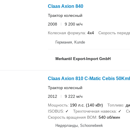
Claas Axion 840
Трактор колесный
2008
9 200 м/ч
Колесная формула
4x4
Скорость перед
Германия, Kunde
Merkantil Export-Import GmbH
Claas Axion 810 C-Matic Cebis 50Km
Трактор колесный
2012
9 222 м/ч
Мощность
190 л.с. (140 кВт)
Топливо
ди
ISOBUS
✓
Трехточечная навеска
✓
С
Скорость вращения ВОМ
540 об/мин
Нидерланды, Schoonebeek