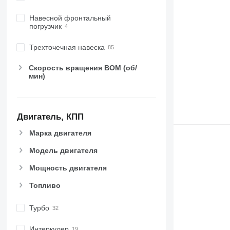
6175
7722
Навесной фронтальный
6190
7724
погрузчик
6195 M
7726
6195 R
8220
Трехточечная навеска
6200
8240
Скорость вращения ВОМ (об/
6210
8250
мин)
6215
8650
6220
8660
6230
8670
Двигатель, КПП
6250
8690
6300
8727
Марка двигателя
6310
8732
Модель двигателя
6320
8737
Мощность двигателя
6330
8740
6410
Топливо
6430 Premium
6510
Турбо
6520
Интеркулер