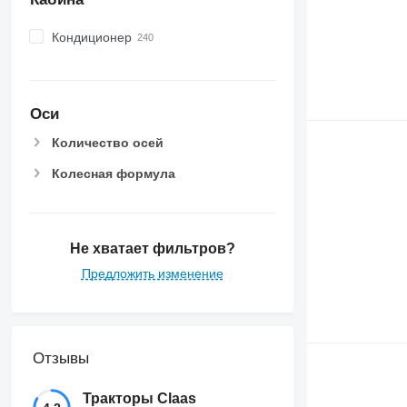
7280 R
7290 R
Кондиционер
7310 R
7430
7600
Оси
7700
7710
Количество осей
7720
Колесная формула
7730
7800
7810
Не хватает фильтров?
7820
7830
Предложить изменение
7920
7930
8100
Отзывы
8200
8220
Тракторы Claas
8230