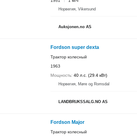
1951
1 м/ч
Норвегия, Vikersund
Auksjonen.no AS
Fordson super dexta
Трактор колесный
1963
Мощность
40 л.с. (29.4 кВт)
Норвегия, Møre og Romsdal
LANDBRUKSSALG.NO AS
Fordson Major
Трактор колесный