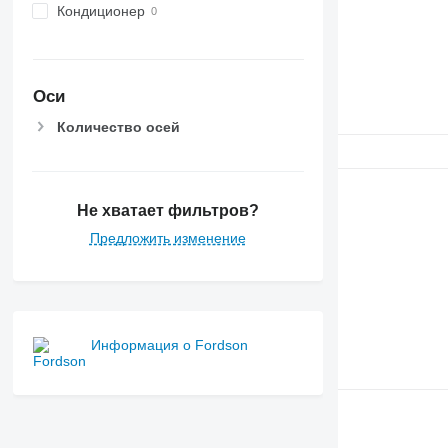
6510
Кондиционер
6520
6530
6600
Оси
6610
6620
Количество осей
6630
6800
6810
Не хватает фильтров?
6820
Предложить изменение
6830
6900
6910
6920
6930
Информация о Fordson
7200
7215 R
7230 R
7250