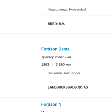
Нидерланды, Roosendaal
BREDI B.V.
Fordson Dexta
Трактор колесный
1963
3 890 м/ч
Норвегия, Aust-Agder
LANDBRUKSSALG.NO AS
Fordson N