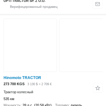
OPTI TRACTOR SP. Z O.O.
Hinomoto TRACTOR
273 700 KGS
3 130 $
≈ 2 709 €
Трактор колесный
535 км
Мощность
28 л.с. (20.58 кВт)
Топливо
дизель