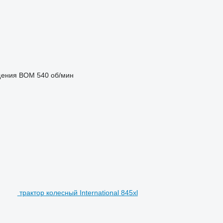
щения ВОМ
540 об/мин
трактор колесный International 845xl