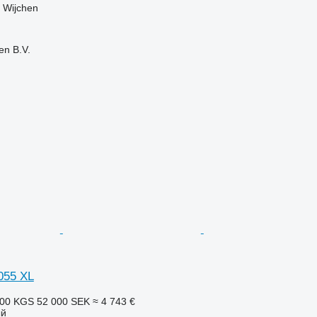
 Wijchen
en B.V.
1055 XL
200 KGS
52 000 SEK
≈ 4 743 €
ый