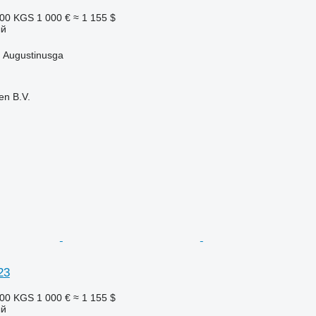
000 KGS
1 000 €
≈ 1 155 $
ый
 Augustinusga
en B.V.
23
000 KGS
1 000 €
≈ 1 155 $
ый