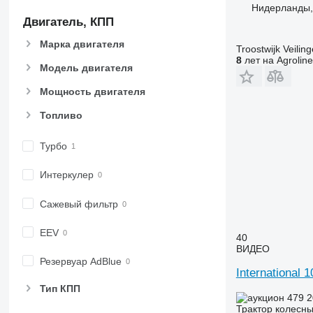
Нидерланды,
6155
7719
Двигатель, КПП
6170
7720
Марка двигателя
6175
7722
Troostwijk Veiling
8
лет на Agroline
6190
7724
Модель двигателя
6195 M
7726
Мощность двигателя
6195 R
8220
6200
8240
Топливо
6210
8250
6215
8650
Турбо
6220
8660
Интеркулер
6230
8670
6250
8690
Сажевый фильтр
6300
8727
6310
8732
EEV
40
6320
8737
ВИДЕО
Резервуар AdBlue
6330
8740
International 
6410
Тип КПП
6430 Premium
479 
Трактор колесн