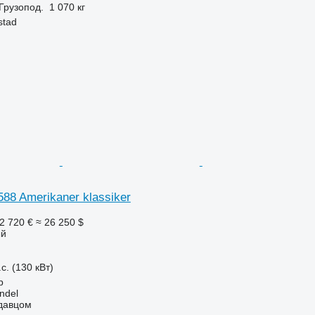
Грузопод.
1 070 кг
stad
3588 Amerikaner klassiker
2 720 €
≈ 26 250 $
ый
с. (130 кВт)
p
ndel
одавцом