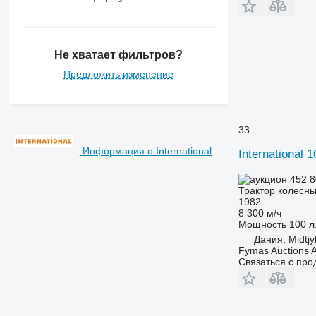
7260 R
7270 R
7280 R
Не хватает фильтров?
7290 R
7310 R
Предложить изменение
7430
7600
7700
33
7710
Информация о International
International 
7720
7730
452 
Трактор колесн
7800
1982
7810
8 300 м/ч
Мощность
100 л.
7820
Дания, Midtjy
7830
Fymas Auctions A
7920
Связаться с пр
7930
8100
8200