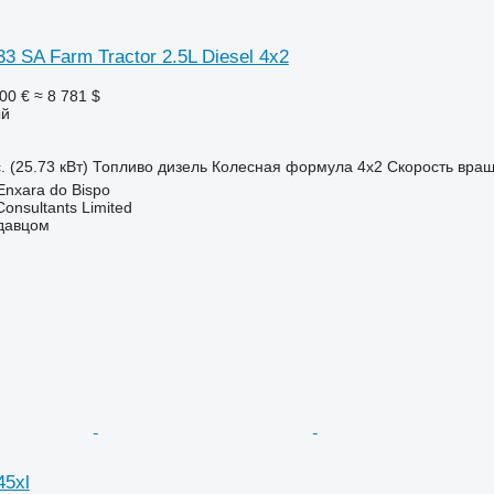
433 SA Farm Tractor 2.5L Diesel 4x2
00 €
≈ 8 781 $
ый
. (25.73 кВт)
Топливо
дизель
Колесная формула
4x2
Скорость вра
Enxara do Bispo
Consultants Limited
одавцом
45xl