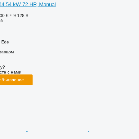
744 54 kW 72 HP, Manual
00 €
≈ 9 128 $
ый
 Ede
одавцом
ку?
сте с нами!
 объявление