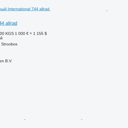
44 allrad
000 KGS
1 000 €
≈ 1 155 $
ый
 Stroobos
en B.V.