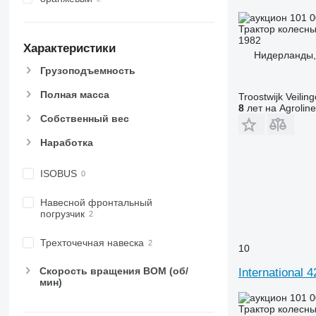
5620
6465
101 
5720
6475
Трактор колесн
1982
5820
6480
Характеристики
Нидерланды,
6090
6485
Грузоподъемность
6100
6490
6105
6495
Полная масса
Troostwijk Veiling
8
лет на Agroline
6110 B
6499
Собственный вес
6110 M
6713
6110 R
6715
Наработка
6115
6716
ISOBUS
6120
7475
6125 M
7480
Навесной фронтальный
6125 R
7616
погрузчик
6130
7618
Трехточечная навеска
6135
7619
10
6140
7620
Скорость вращения ВОМ (об/
International 4
6145
7624
мин)
6150 M
7716
101 
Трактор колесн
6150 R
7718