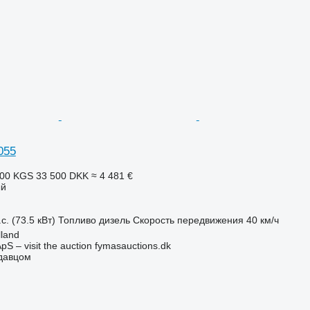
1055
800 KGS
33 500 DKK
≈ 4 481 €
ый
с. (73.5 кВт)
Топливо
дизель
Скорость передвижения
40 км/ч
lland
pS – visit the auction fymasauctions.dk
одавцом