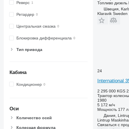
6510
Реверс
Топливо
дизель
6520
Швеция, Karl
Klaravik Sweden
6530
Ретардер
6600
Центральная смазка
6610
6620
Блокировка дифференциала
6630
6800
Тип привода
6810
6820
6830
24
Кабина
6900
International 
6910
Кондиционер
6920
2 295 000 KGS
2
Трактор колесн
6930
1980
7200
5 172 м/ч
Оси
Мощность
177 л.
7215 R
Дания, Lintru
Количество осей
7230 R
Lintrup Maskinha
Связаться с пр
7250
Колесная формула