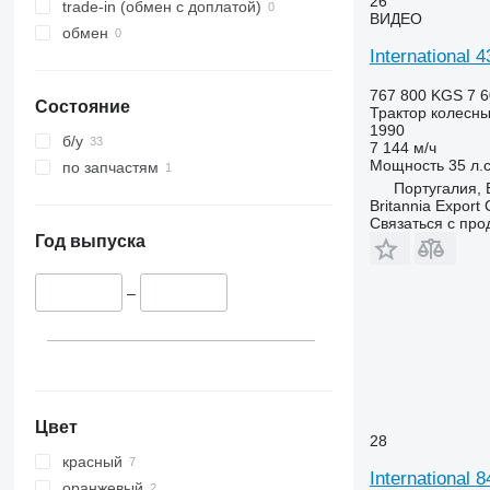
26
4052 R
4345
trade-in (обмен с доплатой)
ВИДЕО
4066
4708
обмен
4430
5435
International 
4520
5445
767 800 KGS
7 6
4650
5455
Состояние
Трактор колесн
1990
5050 E
5460
б/у
7 144 м/ч
5055 E
5465
Мощность
35 л.с
по запчастям
5058 E
5611
Португалия, 
Britannia Export 
5067 E
5710
Связаться с пр
5070 M
5711
Год выпуска
5075
5713
5080
6140
–
5085 M
6180
5090
6190
5100
6260
5105 GN
6270
5115
6290
Цвет
28
5210
6455
красный
5615
6460
International 8
оранжевый