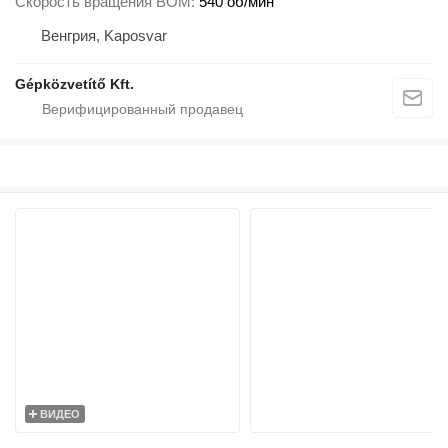
Скорость вращения ВОМ
540 об/мин
Венгрия, Kaposvar
Gépközvetítő Kft.
ВИДЕО