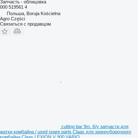
Запчасть - облицовка
000 519561 4
Польша, Boruja Kościelna
Agro Części
Связаться с продавцом
cutting bar 9m. б/у запчасти для
жатки комбайна / used spare parts Claas для зерноуборочного
комбайна Claas LEXION V 900 VARIO