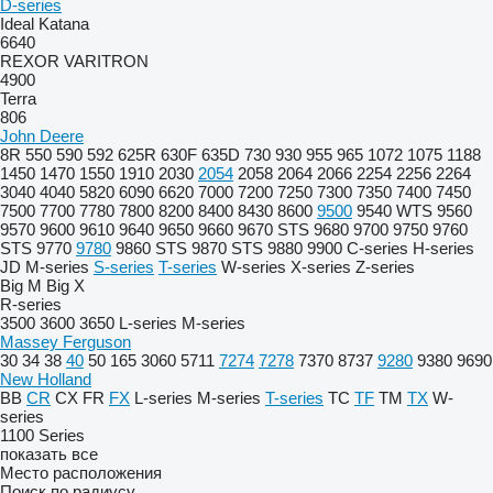
D-series
Ideal
Katana
6640
REXOR
VARITRON
4900
Terra
806
John Deere
8R
550
590
592
625R
630F
635D
730
930
955
965
1072
1075
1188
1450
1470
1550
1910
2030
2054
2058
2064
2066
2254
2256
2264
3040
4040
5820
6090
6620
7000
7200
7250
7300
7350
7400
7450
7500
7700
7780
7800
8200
8400
8430
8600
9500
9540 WTS
9560
9570
9600
9610
9640
9650
9660
9670 STS
9680
9700
9750
9760
STS
9770
9780
9860 STS
9870 STS
9880
9900
C-series
H-series
JD
M-series
S-series
T-series
W-series
X-series
Z-series
Big M
Big X
R-series
3500
3600
3650
L-series
M-series
Massey Ferguson
30
34
38
40
50
165
3060
5711
7274
7278
7370
8737
9280
9380
9690
New Holland
BB
CR
CX
FR
FX
L-series
M-series
T-series
TC
TF
TM
TX
W-
series
1100 Series
показать все
Место расположения
Поиск по радиусу