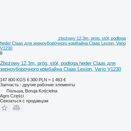
zbożowy 12,3m, próg, stół, podłoga
heder Claas для зерноуборочного комбайна Claas Lexion, Vario
V1230
8
Zbożowy 12,3m, próg, stół, podłoga heder Claas для
зерноуборочного комбайна Claas Lexion, Vario V1230
147 800 KGS
6 300 PLN
≈ 1 463 €
Запчасть - другие рабочие элементы
Польша, Boruja Kościelna
Agro Części
Связаться с продавцом