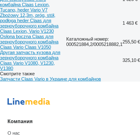
комбайна Claas Lexion,
Tucano, heder Vario V7
Zbożowy 12,3m, próg, stół,
podłoga heder Claas для
1 463 €
зерноуборочного комбайна
Claas Lexion, Vario V1230
Osłona boczna Claas для
Каталожный номер:
зерноуборочного комбайна
255,50 €
000521884,2/0005218882,1
Claas Vario Claas V1050
Другая запчасть кузова для
зерноуборочного комбайна
325,10 €
Claas Vario V1080, V1230,
V1380
Смотрите также
Запчасти Claas Vario в Украине для комбайнов
Компания
О нас