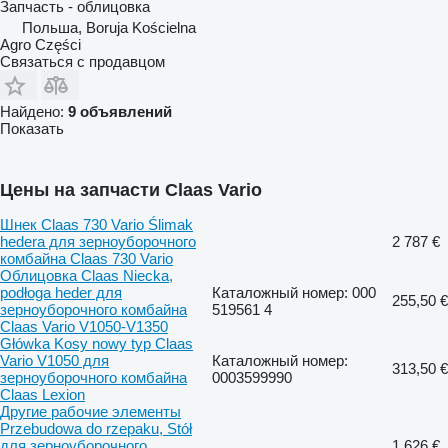
Запчасть - облицовка
Польша, Boruja Kościelna
Agro Części
Связаться с продавцом
Найдено:
9 объявлений
Показать
Цены на запчасти Claas Vario
Шнек Claas 730 Vario Ślimak
hedera для зерноуборочного
2 787 €
комбайна Claas 730 Vario
Облицовка Claas Niecka,
podłoga heder для
Каталожный номер: 000
255,50 €
зерноуборочного комбайна
519561 4
Claas Vario V1050-V1350
Główka Kosy nowy typ Claas
Vario V1050 для
Каталожный номер:
313,50 €
зерноуборочного комбайна
0003599990
Claas Lexion
Другие рабочие элементы
Przebudowa do rzepaku, Stół
для зерноуборочного
1 626 €