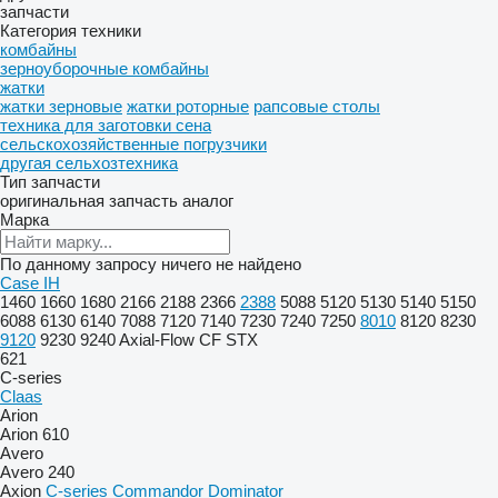
запчасти
Категория техники
комбайны
зерноуборочные комбайны
жатки
жатки зерновые
жатки роторные
рапсовые столы
техника для заготовки сена
сельскохозяйственные погрузчики
другая сельхозтехника
Тип запчасти
оригинальная запчасть
аналог
Марка
По данному запросу ничего не найдено
Case IH
1460
1660
1680
2166
2188
2366
2388
5088
5120
5130
5140
5150
6088
6130
6140
7088
7120
7140
7230
7240
7250
8010
8120
8230
9120
9230
9240
Axial-Flow
CF
STX
621
C-series
Claas
Arion
Arion 610
Avero
Avero 240
Axion
C-series
Commandor
Dominator