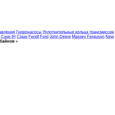
авления
Гидронасосы
Уплотнительные кольца трансмиссии
Case IH
Claas
Fendt
Ford
John Deere
Massey Ferguson
New
мбайнов
»