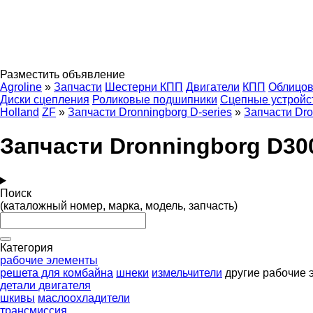
Разместить объявление
Agroline
»
Запчасти
Шестерни КПП
Двигатели
КПП
Облицов
Диски сцепления
Роликовые подшипники
Сцепные устройс
Holland
ZF
»
Запчасти Dronningborg D-series
»
Запчасти Dr
Запчасти Dronningborg D30
Поиск
(каталожный номер, марка, модель, запчасть)
Категория
рабочие элементы
решета для комбайна
шнеки
измельчители
другие рабочие
детали двигателя
шкивы
маслоохладители
трансмиссия