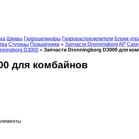
ка
Шкивы
Гидроцилиндры
Гидрораспределители
Блоки упр
тва
Ступицы
Подшипники
»
Запчасти Dronningborg
AP
Case
onningborg D3000
»
Запчасти Dronningborg D3000 для ко
00 для комбайнов
 элементы