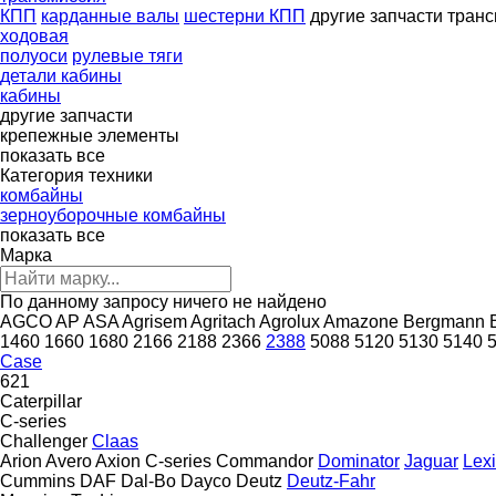
КПП
карданные валы
шестерни КПП
другие запчасти тран
ходовая
полуоси
рулевые тяги
детали кабины
кабины
другие запчасти
крепежные элементы
показать все
Категория техники
комбайны
зерноуборочные комбайны
показать все
Марка
По данному запросу ничего не найдено
AGCO
AP
ASA
Agrisem
Agritach
Agrolux
Amazone
Bergmann
1460
1660
1680
2166
2188
2366
2388
5088
5120
5130
5140
Case
621
Caterpillar
C-series
Challenger
Claas
Arion
Avero
Axion
C-series
Commandor
Dominator
Jaguar
Lex
Cummins
DAF
Dal-Bo
Dayco
Deutz
Deutz-Fahr