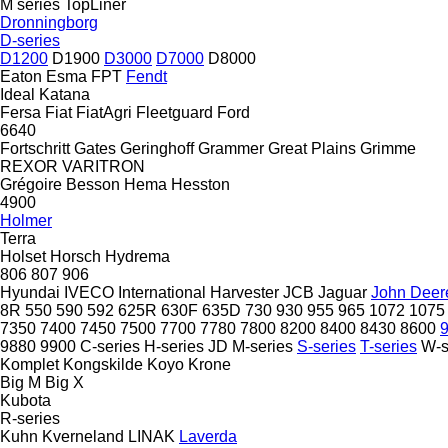
M series
TopLiner
Dronningborg
D-series
D1200
D1900
D3000
D7000
D8000
Eaton
Esma
FPT
Fendt
Ideal
Katana
Fersa
Fiat
FiatAgri
Fleetguard
Ford
6640
Fortschritt
Gates
Geringhoff
Grammer
Great Plains
Grimme
REXOR
VARITRON
Grégoire Besson
Hema
Hesston
4900
Holmer
Terra
Holset
Horsch
Hydrema
806
807
906
Hyundai
IVECO
International Harvester
JCB
Jaguar
John Deer
8R
550
590
592
625R
630F
635D
730
930
955
965
1072
1075
7350
7400
7450
7500
7700
7780
7800
8200
8400
8430
8600
9880
9900
C-series
H-series
JD
M-series
S-series
T-series
W-s
Komplet
Kongskilde
Koyo
Krone
Big M
Big X
Kubota
R-series
Kuhn
Kverneland
LINAK
Laverda