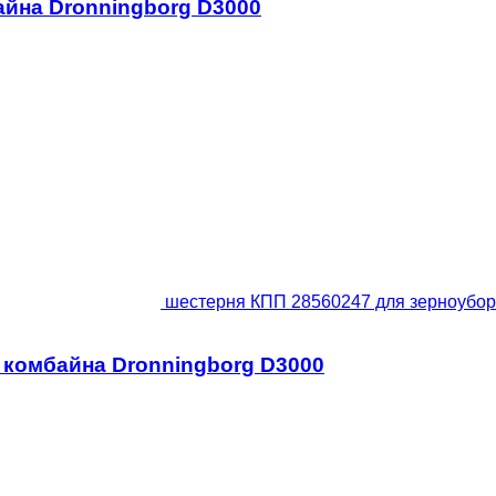
йна Dronningborg D3000
шестерня КПП 28560247 для зерноубор
 комбайна Dronningborg D3000