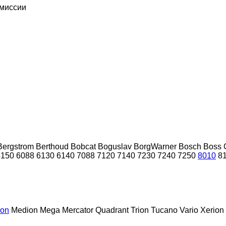
смиссии
Bergstrom
Berthoud
Bobcat
Boguslav
BorgWarner
Bosch
Boss
5150
6088
6130
6140
7088
7120
7140
7230
7240
7250
8010
8
ion
Medion
Mega
Mercator
Quadrant
Trion
Tucano
Vario
Xerion