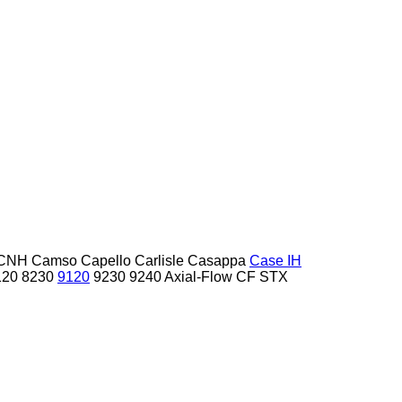
CNH
Camso
Capello
Carlisle
Casappa
Case IH
120
8230
9120
9230
9240
Axial-Flow
CF
STX