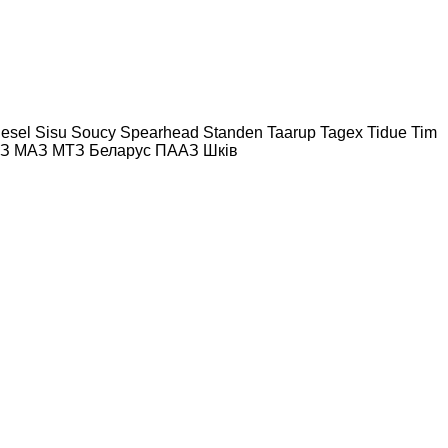
iesel
Sisu
Soucy
Spearhead
Standen
Taarup
Tagex
Tidue
Tim
З
МАЗ
МТЗ Беларус
ПААЗ
Шків