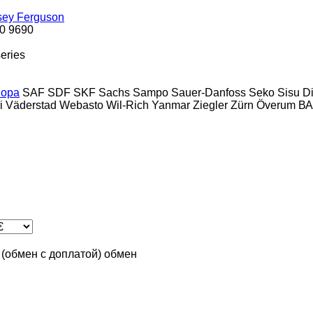
ey Ferguson
0
9690
eries
opa
SAF
SDF
SKF
Sachs
Sampo
Sauer-Danfoss
Seko
Sisu D
i
Väderstad
Webasto
Wil-Rich
Yanmar
Ziegler
Zürn
Överum
ВА
n (обмен с доплатой)
обмен