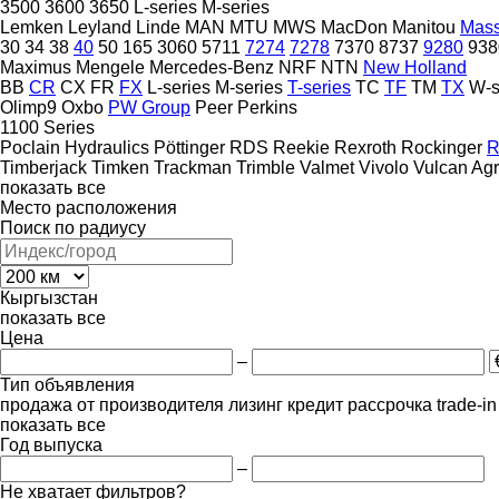
3500
3600
3650
L-series
M-series
Lemken
Leyland
Linde
MAN
MTU
MWS
MacDon
Manitou
Mass
30
34
38
40
50
165
3060
5711
7274
7278
7370
8737
9280
938
Maximus
Mengele
Mercedes-Benz
NRF
NTN
New Holland
BB
CR
CX
FR
FX
L-series
M-series
T-series
TC
TF
TM
TX
W-s
Olimp9
Oxbo
PW Group
Peer
Perkins
1100 Series
Poclain Hydraulics
Pöttinger
RDS
Reekie
Rexroth
Rockinger
R
Timberjack
Timken
Trackman
Trimble
Valmet
Vivolo
Vulcan Agr
показать все
Место расположения
Поиск по радиусу
Кыргызстан
показать все
Цена
–
Тип объявления
продажа
от производителя
лизинг
кредит
рассрочка
trade-i
показать все
Год выпуска
–
Не хватает фильтров?