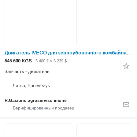
Двигатель IVECO для зерноуборочного комбайна New Holland FX300
545 600 KGS
5 400 €
≈ 6 239 $
Запчасть - двигатель
Литва, Panevėžys
R.Gasiuno agroserviso imone