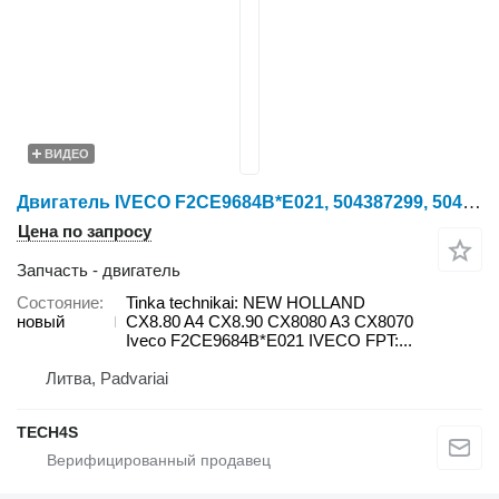
ВИДЕО
Двигатель IVECO F2CE9684B*E021, 504387299, 504323581, 84247646 Tinka для зерноуборочного комбайна New Holland CX8.80 A4
Цена по запросу
Запчасть - двигатель
Состояние
Tinka technikai: NEW HOLLAND
новый
CX8.80 A4 CX8.90 CX8080 A3 CX8070
Iveco F2CE9684B*E021 IVECO FPT:...
Литва, Padvariai
TECH4S