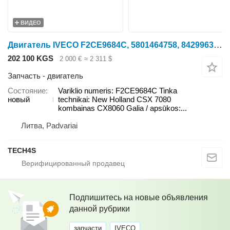
ВИДЕО
Двигатель IVECO F2CE9684C, 5801464758, 84299638, 87486945 Variklio для зерноуборочного комбайна New Holland CSX 7080, CX8060
202 100 KGS
2 000 €
≈ 2 311 $
Запчасть - двигатель
Состояние
Variklio numeris: F2CE9684C Tinka
новый
technikai: New Holland CSX 7080
kombainas CX8060 Galia / apsūkos:...
Литва, Padvariai
TECH4S
Подпишитесь на новые объявления
данной рубрики
запчасти
IVECO