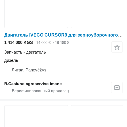
Двигатель IVECO CURSOR9 для зерноуборочного комбайна New Holland
1 414 000 KGS
14 000 €
≈ 16 180 $
Запчасть - двигатель
дизель
Литва, Panevėžys
R.Gasiuno agroserviso imone