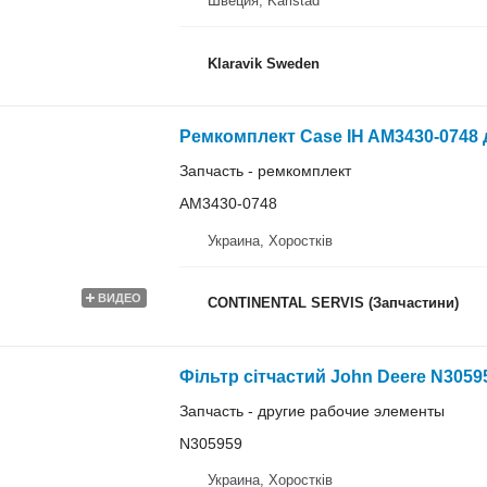
Швеция, Karlstad
Klaravik Sweden
Ремкомплект Case IH AM3430-0748
Запчасть - ремкомплект
AM3430-0748
Украина, Хоростків
ВИДЕО
CONTINENTAL SERVIS (Запчастини)
Фільтр сітчастий John Deere N305
Запчасть - другие рабочие элементы
N305959
Украина, Хоростків