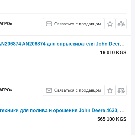
 АГРО»
Связаться с продавцом
Другие рабочие элементы Трубка AN206874 AN206874 для опрыскивателя John Deere 4700: 4720, 4730
19 010 KGS
 АГРО»
Связаться с продавцом
Монитор John Deere PFA12737 для техники для полива и орошения John Deere 4630, 4730, 4830, 4940
565 100 KGS