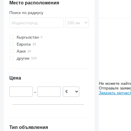
Место расположения
4720
4730
Поиск по радиусу
4830
4930
4940
Кыргызстан
5430i
Европа
Азия
Дания
другие
Польша
Узбекистан
Италия
Турция
Украина
Германия
Казахстан
Молдова
Цена
Швеция
Не можете найти
Нидерланды
Отправьте заявк
–
Заказать запчас
Великобритания
Тип объявления