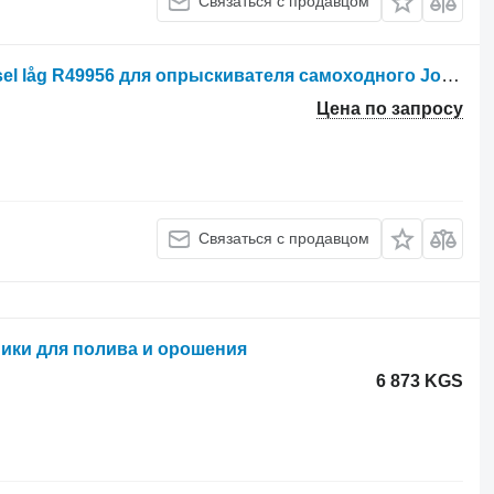
Связаться с продавцом
Другие рабочие элементы Lift dæksel låg R49956 для опрыскивателя самоходного John Deere 4030
Цена по запросу
Связаться с продавцом
ники для полива и орошения
6 873 KGS