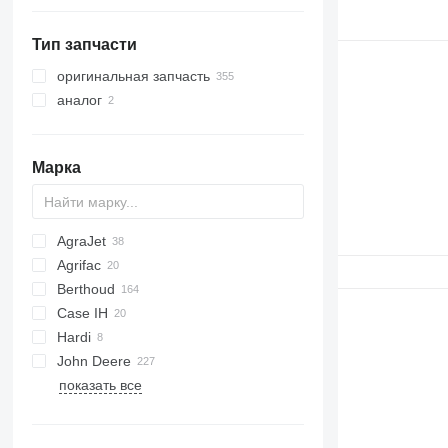
приемные бункеры
оборудование для
сельхозтехники
оборудование для
навесные фронтальные
Тип запчасти
лесозаготовительной техники
погрузчики
оригинальная запчасть
другое оборудование
лесные краны-манипуляторы
аналог
пересадчики деревьев
харвестерные головки
Марка
AgraJet
Agrifac
Berthoud
Case IH
Hardi
Patriot
RoGator
John Deere
Spra Coupe
Commander
показать все
410
Laser
740i
4040