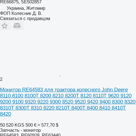
RE66875, SE502857
Украина, Житомир
ФОП Колесник Д. В.
Связаться с продавцом
2
Монитор RE64583 для трактора колесного John Deere
8110 8100 8100T 8200 8210 8200T 8120 8110T 9620 9120
9200 9100 9320 9220 9300 8520 9520 9420 9400 8300 8320
8310T 8300T 8310 8220 8210T 8400T 8400 8410 8410T
8420
50 520 KGS
500 €
≈ 577,70 $
Запчасть - монитор
RE64583, RE60928, RE63440