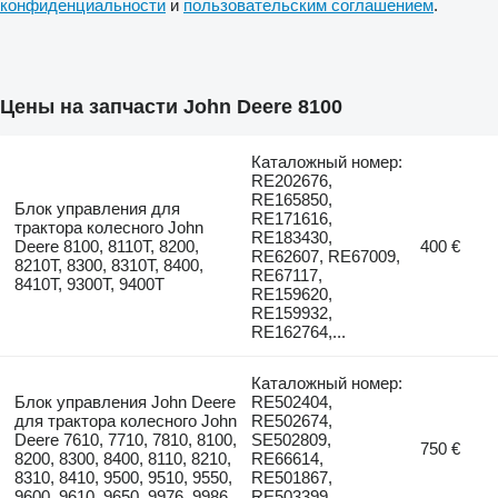
конфиденциальности
и
пользовательским соглашением
.
Цены на запчасти John Deere 8100
Каталожный номер:
RE202676,
RE165850,
Блок управления для
RE171616,
трактора колесного John
RE183430,
Deere 8100, 8110T, 8200,
400 €
RE62607, RE67009,
8210T, 8300, 8310T, 8400,
RE67117,
8410T, 9300T, 9400T
RE159620,
RE159932,
RE162764,...
Каталожный номер:
Блок управления John Deere
RE502404,
для трактора колесного John
RE502674,
Deere 7610, 7710, 7810, 8100,
SE502809,
750 €
8200, 8300, 8400, 8110, 8210,
RE66614,
8310, 8410, 9500, 9510, 9550,
RE501867,
9600, 9610, 9650, 9976, 9986
RE503399,