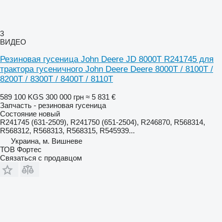
3
ВИДЕО
Резиновая гусеница John Deere JD 8000T R241745 для
трактора гусеничного John Deere Deere 8000T / 8100T /
8200T / 8300T / 8400T / 8110T
589 100 KGS
300 000 грн
≈ 5 831 €
Запчасть - резиновая гусеница
Состояние
новый
R241745 (631-2509), R241750 (651-2504), R246870, R568314,
R568312, R568313, R568315, R545939...
Украина, м. Вишневе
ТОВ Фортес
Связаться с продавцом