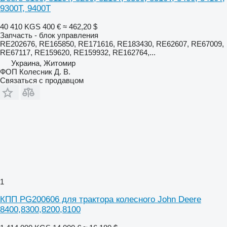
9300T, 9400T
40 410 KGS
400 €
≈ 462,20 $
Запчасть - блок управления
RE202676, RE165850, RE171616, RE183430, RE62607, RE67009,
RE67117, RE159620, RE159932, RE162764,...
Украина, Житомир
ФОП Колесник Д. В.
Связаться с продавцом
1
КПП PG200606 для трактора колесного John Deere
8400,8300,8200,8100