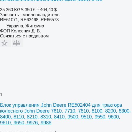
35 360 KGS
350 €
≈ 404,40 $
Запчасть - маслоохладитель
RE61071, RE63468, RE66573
Украина, Житомир
ФОП Колесник Д. В.
Связаться с продавцом
1
Блок управления John Deere RE502404 для трактора
колесного John Deere 7610, 7710, 7810, 8100, 8200, 8300,
8400, 8110, 8210, 8310, 8410, 9500, 9510, 9550, 9600,
9610, 9650, 9976, 9986