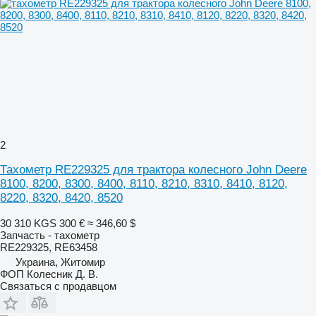
2
Тахометр RE229325 для трактора колесного John Deere
8100, 8200, 8300, 8400, 8110, 8210, 8310, 8410, 8120,
8220, 8320, 8420, 8520
30 310 KGS
300 €
≈ 346,60 $
Запчасть - тахометр
RE229325, RE63458
Украина, Житомир
ФОП Колесник Д. В.
Связаться с продавцом