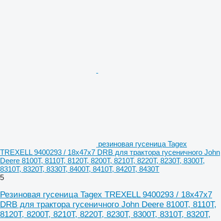
резиновая гусеница Tagex
TREXELL 9400293 / 18x47x7 DRB для трактора гусеничного John
Deere 8100T, 8110T, 8120T, 8200T, 8210T, 8220T, 8230T, 8300T,
8310T, 8320T, 8330T, 8400T, 8410T, 8420T, 8430T
5
Резиновая гусеница Tagex TREXELL 9400293 / 18x47x7
DRB для трактора гусеничного John Deere 8100T, 8110T,
8120T, 8200T, 8210T, 8220T, 8230T, 8300T, 8310T, 8320T,