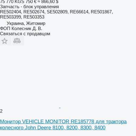
75 770 KGS
750 €
≈ 866,60 $
Запчасть - блок управления
RE502404, RE502674, SE502809, RE66614, RE501867,
RE503399, RE503353
Украина, Житомир
ФОП Колесник Д. В.
Связаться с продавцом
2
Монитор VEHICLE MONITOR RE185778 для трактора
колесного John Deere 8100, 8200, 8300, 8400