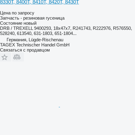
8330T, 8400T, 8410T, 8420T, 8430T
Цена по запросу
Запчасть - резиновая гусеница
Состояние
новый
DRB / TREXELL 9400293, 18x47x7, R241743, R222976, R576550,
528240, 613540, 631-1803, 651-1804...
Германия, Lügde-Rischenau
TAGEX Technischer Handel GmbH
Связаться с продавцом