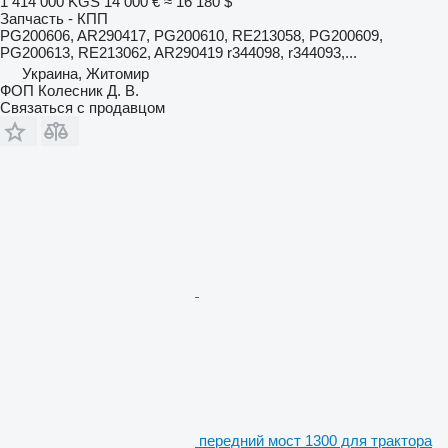
1 414 000 KGS
14 000 €
≈ 16 180 $
Запчасть - КПП
PG200606, AR290417, PG200610, RE213058, PG200609,
PG200613, RE213062, AR290419 r344098, r344093,...
Украина, Житомир
ФОП Колесник Д. В.
Связаться с продавцом
передний мост 1300 для трактора