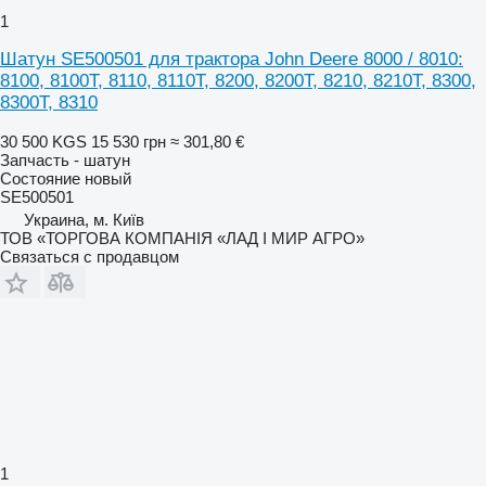
1
Шатун SE500501 для трактора John Deere 8000 / 8010:
8100, 8100T, 8110, 8110T, 8200, 8200T, 8210, 8210T, 8300,
8300T, 8310
30 500 KGS
15 530 грн
≈ 301,80 €
Запчасть - шатун
Состояние
новый
SE500501
Украина, м. Київ
ТОВ «ТОРГОВА КОМПАНІЯ «ЛАД І МИР АГРО»
Связаться с продавцом
1