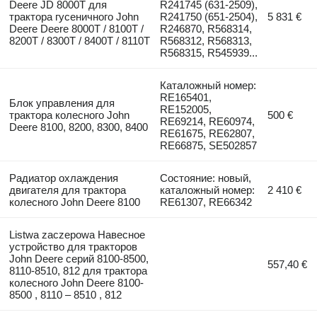
Deere JD 8000T для
R241745 (631-2509),
трактора гусеничного John
R241750 (651-2504),
5 831 €
Deere Deere 8000T / 8100T /
R246870, R568314,
8200T / 8300T / 8400T / 8110T
R568312, R568313,
R568315, R545939...
Каталожный номер:
RE165401,
Блок управления для
RE152005,
трактора колесного John
500 €
RE69214, RE60974,
Deere 8100, 8200, 8300, 8400
RE61675, RE62807,
RE66875, SE502857
Радиатор охлаждения
Состояние: новый,
двигателя для трактора
каталожный номер:
2 410 €
колесного John Deere 8100
RE61307, RE66342
Listwa zaczepowa Навесное
устройство для тракторов
John Deere серий 8100-8500,
557,40 €
8110-8510, 812 для трактора
колесного John Deere 8100-
8500 , 8110 – 8510 , 812