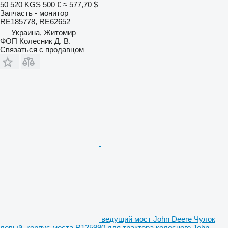
50 520 KGS
500 €
≈ 577,70 $
Запчасть - монитор
RE185778, RE62652
Украина, Житомир
ФОП Колесник Д. В.
Связаться с продавцом
ведущий мост John Deere Чулок
левый, корпус моста R135990 для трактора колесного John