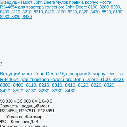
3
Ведущий мост John Deere Чулок правий, корпус моста
R344654 для трактора колесного John Deere 8100, 8200,
8300, 8400, 8110, 8210, 8310, 8410, 8120, 8220, 8320,
8420, 8520, 8130, 8230, 8330, 8430
90 930 KGS
900 €
≈ 1 040 $
Запчасть - ведущий мост
R344654, R297911, R135991
Украина, Житомир
ФОП Колесник Д. В.
Связаться с продавцом