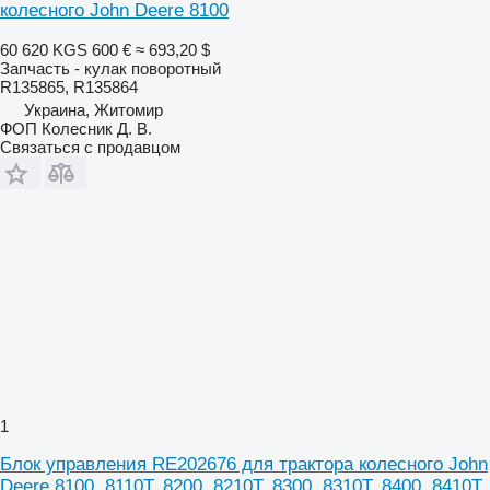
колесного John Deere 8100
60 620 KGS
600 €
≈ 693,20 $
Запчасть - кулак поворотный
R135865, R135864
Украина, Житомир
ФОП Колесник Д. В.
Связаться с продавцом
1
Блок управления RE202676 для трактора колесного John
Deere 8100, 8110T, 8200, 8210T, 8300, 8310T, 8400, 8410T,