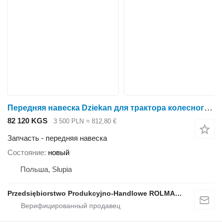
Передняя навеска Dziekan для трактора колесного Ursus C-4011, C-355 ,C-360
82 120 KGS
3 500 PLN
≈ 812,80 €
Запчасть - передняя навеска
Состояние
новый
Польша, Słupia
Przedsiębiorstwo Produkcyjno-Handlowe ROLMAPOL Marcin Dziekan