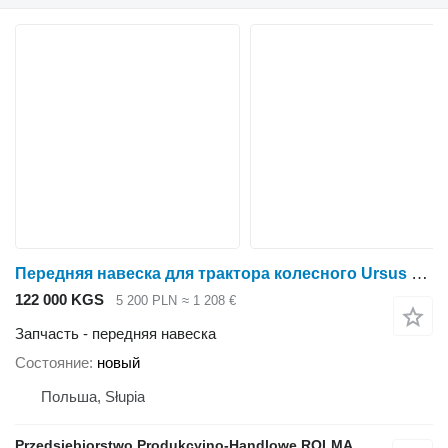
Передняя навеска для трактора колесного Ursus C-4011 C-355 C-360
122 000 KGS
5 200 PLN
≈ 1 208 €
Запчасть - передняя навеска
Состояние
новый
Польша, Słupia
Przedsiębiorstwo Produkcyjno-Handlowe ROLMAPOL Marcin Dziekan