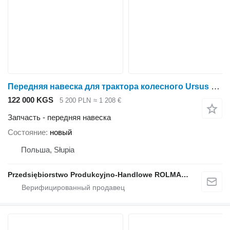
Передняя навеска для трактора колесного Ursus C-4011, C-355, C-360
122 000 KGS
5 200 PLN
≈ 1 208 €
Запчасть - передняя навеска
Состояние
новый
Польша, Słupia
Przedsiębiorstwo Produkcyjno-Handlowe ROLMAPOL Marcin Dziekan