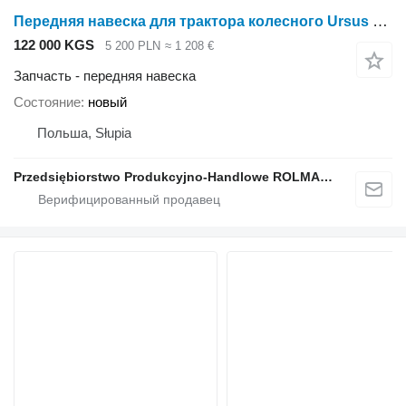
Передняя навеска для трактора колесного Ursus C-4011 C-355 C-360
122 000 KGS
5 200 PLN
≈ 1 208 €
Запчасть - передняя навеска
Состояние
новый
Польша, Słupia
Przedsiębiorstwo Produkcyjno-Handlowe ROLMAPOL Marcin Dziekan