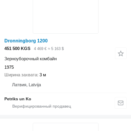
Dronningborg 1200
451 500 KGS
4 469 €
≈ 5 163 $
Зерноуборочный комбайн
1975
Ширина захвата
3 м
Латвия, Latvija
Petriks un Ko