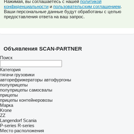
Нажимая, вы соглашаетесь с нашей
политикой
конфиденциальности
и
пользовательским соглашением
.
Ваши персональные данные будут обработаны с целью
предоставления ответа на ваш запрос.
Объявления SCAN-PARTNER
Поиск
Категория
тягачи
грузовики
авторефрижераторы
автофургоны
полуприцепы
полуприцепы самосвалы
прицепы
прицепы контейнеровозы
Марка
Krone
ZZ
Langendorf
Scania
P-series
R-series
Место расположения