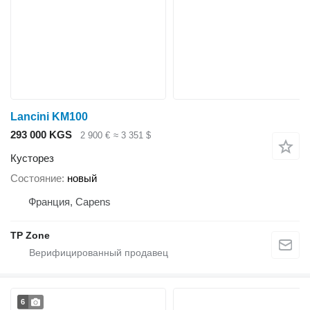
Lancini KM100
293 000 KGS
2 900 €
≈ 3 351 $
Кусторез
Состояние
новый
Франция, Capens
TP Zone
6