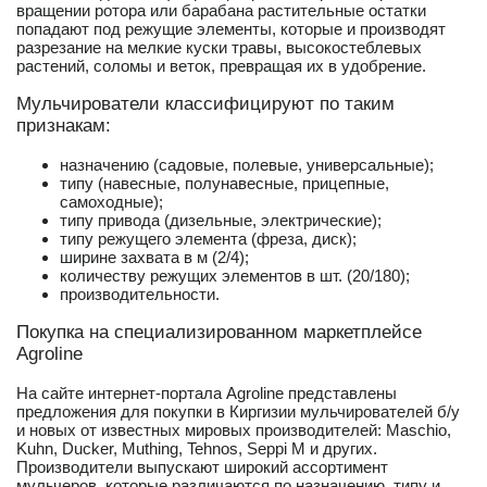
вращении ротора или барабана растительные остатки
попадают под режущие элементы, которые и производят
разрезание на мелкие куски травы, высокостеблевых
растений, соломы и веток, превращая их в удобрение.
Мульчирователи классифицируют по таким
признакам:
назначению (садовые, полевые, универсальные);
типу (навесные, полунавесные, прицепные,
самоходные);
типу привода (дизельные, электрические);
типу режущего элемента (фреза, диск);
ширине захвата в м (2/4);
количеству режущих элементов в шт. (20/180);
производительности.
Покупка на специализированном маркетплейсе
Agroline
На сайте интернет-портала Agroline представлены
предложения для покупки в Киргизии мульчирователей б/у
и новых от известных мировых производителей: Maschio,
Kuhn, Ducker, Muthing, Tehnos, Seppi M и других.
Производители выпускают широкий ассортимент
мульчеров, которые различаются по назначению, типу и