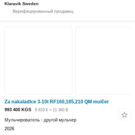
Klaravik Sweden
Za nakaladlce 3-10t RF160,185,210 QM mulčer
993 400 KGS
9 833 €
≈ 11 360 $
Мульчирователь - другой мульчер
2026