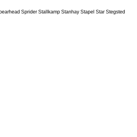
pearhead
Sprider
Stallkamp
Stanhay
Stapel
Star
Stegsted