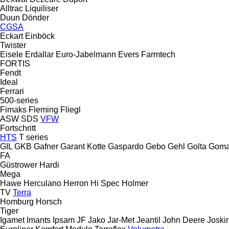
Alltrac
Liquiliser
Duun
Dönder
CGSA
Eckart
Einböck
Twister
Eisele
Erdallar
Euro-Jabelmann
Evers
Farmtech
FORTIS
Fendt
Ideal
Ferrari
500-series
Fimaks
Fleming
Fliegl
ASW
SDS
VFW
Fortschritt
HTS
T series
GIL
GKB
Gafner
Garant Kotte
Gaspardo
Gebo
Gehl
Golta
Goma
FA
Güstrower
Hardi
Mega
Hawe
Herculano
Herron
Hi Spec
Holmer
TV
Terra
Homburg
Horsch
Tiger
Igamet
Imants
Ipsam
JF
Jako
Jar-Met
Jeantil
John Deere
Joski