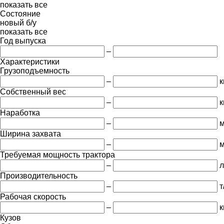
показать все
Состояние
новый
б/у
показать все
Год выпуска
–
Характеристики
Грузоподъемность
–
к
Собственный вес
–
к
Наработка
–
м
Ширина захвата
–
Требуемая мощность трактора
–
л
Производительность
–
т
Рабочая скорость
–
к
Кузов