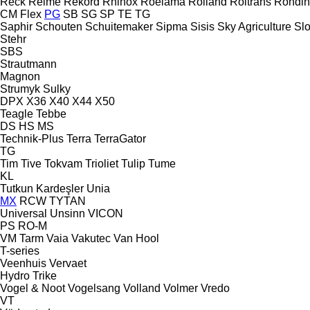
Reck
Reime
Rekord
Rhinox
Roelama
Rolland
Roltrans
Rondin
CM
Flex
PG
SB
SG
SP
TE
TG
Saphir
Schouten
Schuitemaker
Sipma
Sisis
Sky Agriculture
Sl
Stehr
SBS
Strautmann
Magnon
Strumyk
Sulky
DPX
X36
X40
X44
X50
Teagle
Tebbe
DS
HS
MS
Technik-Plus
Terra
TerraGator
TG
Tim
Tive
Tokvam
Trioliet
Tulip
Tume
KL
Tutkun Kardeşler
Unia
MX
RCW
TYTAN
Universal
Unsinn
VICON
PS
RO-M
VM Tarm
Vaia
Vakutec
Van Hool
T-series
Veenhuis
Vervaet
Hydro Trike
Vogel & Noot
Vogelsang
Volland
Volmer
Vredo
VT