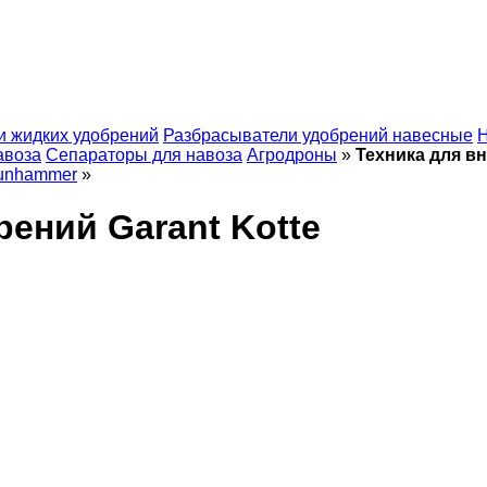
и жидких удобрений
Разбрасыватели удобрений навесные
Н
авоза
Сепараторы для навоза
Агродроны
»
Техника для вн
unhammer
»
рений Garant Kotte