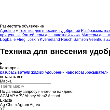
Разместить объявление
Agroline
»
Техника для внесения удобрений
Разбрасывател
прицепные
Контейнеры для навозной жижи
Миксеры для н
Bogballe
Fliegl
Joskin
Kverneland
Rauch
Samson
Veenhuis
Z
Техника для внесения удоб
Категория
разбрасыватели жидких удобрений
навозоразбрасыватели
показать все
Марка
По данному запросу ничего не найдено
AGM
AP
APV
Abbey
Abra2
Accord
Exacta
Ag-Chem
Agram
Agrex
XPL