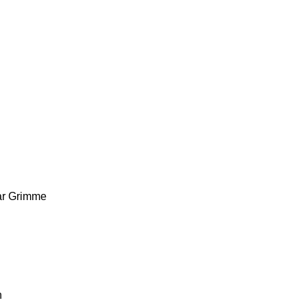
r
Grimme
n