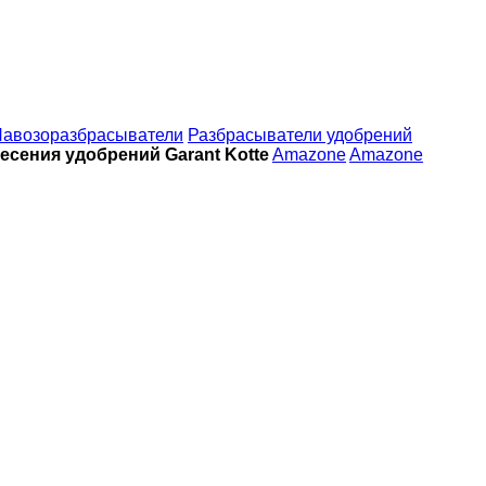
авозоразбрасыватели
Разбрасыватели удобрений
есения удобрений Garant Kotte
Amazone
Amazone