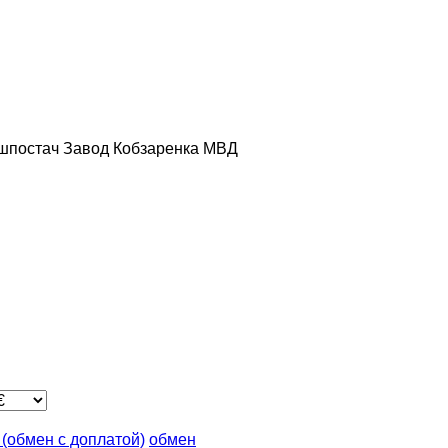
шпостач
Завод Кобзаренка
МВД
n (обмен с доплатой)
обмен