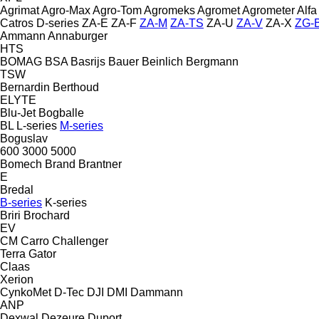
Agrimat
Agro-Max
Agro-Tom
Agromeks
Agromet
Agrometer
Alfa
Catros
D-series
ZA-E
ZA-F
ZA-M
ZA-TS
ZA-U
ZA-V
ZA-X
ZG-
Ammann
Annaburger
HTS
BOMAG
BSA
Basrijs
Bauer
Beinlich
Bergmann
TSW
Bernardin
Berthoud
ELYTE
Blu-Jet
Bogballe
BL
L-series
M-series
Boguslav
600
3000
5000
Bomech
Brand
Brantner
E
Bredal
B-series
K-series
Briri
Brochard
EV
CM
Carro
Challenger
Terra Gator
Claas
Xerion
CynkoMet
D-Tec
DJI
DMI
Dammann
ANP
Dexwal
Dezeure
Duport