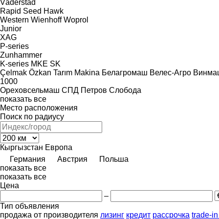
Väderstad
Rapid
Seed Hawk
Western
Wienhoff
Woprol
Junior
XAG
P-series
Zunhammer
K-series
MKE
SK
Çelmak
Özkan Tarım Makina
Белагромаш
Велес-Агро
Винма
1000
Ореховсельмаш
СПД Петров
Слобода
показать все
Место расположения
Поиск по радиусу
Кыргызстан
Европа
Германия
Австрия
Польша
показать все
показать все
Цена
–
Тип объявления
продажа
от производителя
лизинг
кредит
рассрочка
trade-i