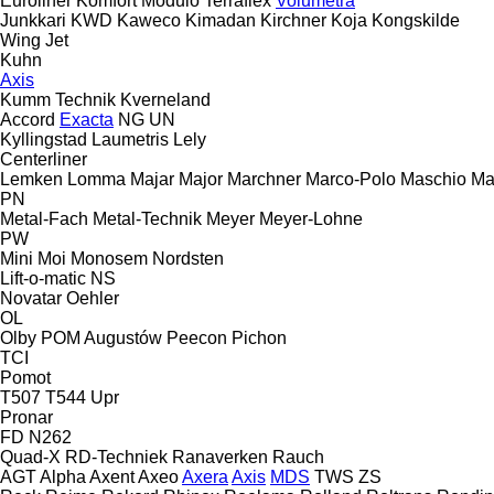
Euroliner
Komfort
Modulo
Terraflex
Volumetra
Junkkari
KWD
Kaweco
Kimadan
Kirchner
Koja
Kongskilde
Wing Jet
Kuhn
Axis
Kumm Technik
Kverneland
Accord
Exacta
NG
UN
Kyllingstad
Laumetris
Lely
Centerliner
Lemken
Lomma
Majar
Major
Marchner
Marco-Polo
Maschio
Ma
PN
Metal-Fach
Metal-Technik
Meyer
Meyer-Lohne
PW
Mini
Moi
Monosem
Nordsten
Lift-o-matic
NS
Novatar
Oehler
OL
Olby
POM Augustów
Peecon
Pichon
TCI
Pomot
T507
T544
Upr
Pronar
FD
N262
Quad-X
RD-Techniek
Ranaverken
Rauch
AGT
Alpha
Axent
Axeo
Axera
Axis
MDS
TWS
ZS