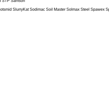
i
STP
Samson
ootsmid
SlurryKat
Sodimac
Soil Master
Solmax Steel
Spawex
S