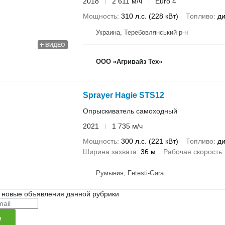
2018
2 611 м/ч
Euro 4
Мощность
310 л.с. (228 кВт)
Топливо
ди
Украина, Теребовлянський р-н
ВИДЕО
ООО «Агривайз Тех»
Sprayer Hagie STS12
Опрыскиватель самоходный
2021
1 735 м/ч
Мощность
300 л.с. (221 кВт)
Топливо
ди
Ширина захвата
36 м
Рабочая скорость
Румыния, Fetesti-Gara
 новые объявления данной рубрики
я