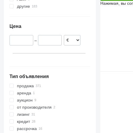
Нажимая, вы со
другие
Польша
Мексика
Узбекистан
Румыния
Грузия
Украина
Венгрия
Азербайджан
Цена
Латвия
Эстония
–
Австрия
показать все
Тип объявления
продажа
аренда
аукцион
от производителя
лизинг
кредит
рассрочка