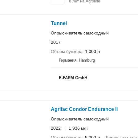
8
лет на Agroline
Tunnel
Опрыскиватель самоходный
2017
Объем бункера
1 000 л
Германия, Hamburg
E-FARM GmbH
Agrifac Condor Endurance II
Опрыскиватель самоходный
2022
1 936 м/ч
Объем бункера
8 000 л
Ширина захвата