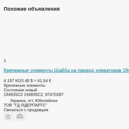
Похожие объявления
1
Крепежные элементы Шайба на привод элеваторов 194
4 197 KGS
48 $
≈ 41,54 €
Крепежные элементы
Состояние
новый
194835C2 194835C2, 87470287
Украина, пгт. Юбилейное
ТОВ "ТД ЛІДЕРПАРТС"
Связаться с продавцом