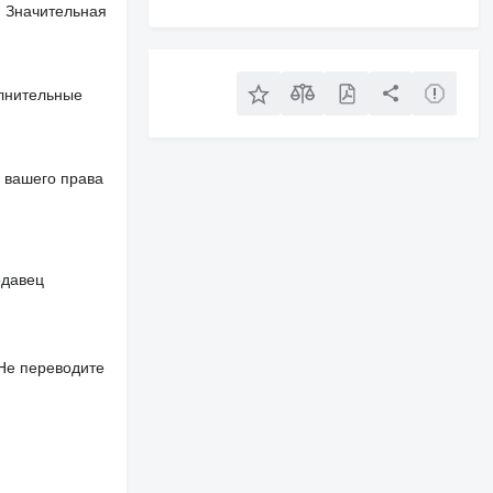
. Значительная
олнительные
 вашего права
одавец
 Не переводите