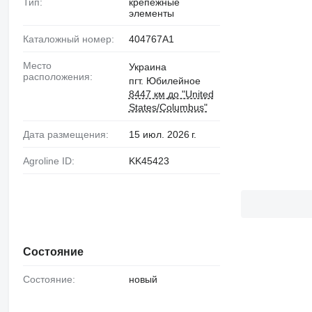
Тип:
крепежные
элементы
Каталожный номер:
404767A1
Место
Украина
расположения:
пгт. Юбилейное
8447 км до "United
States/Columbus"
Дата размещения:
15 июл. 2026 г.
Agroline ID:
KK45423
Состояние
Состояние:
новый