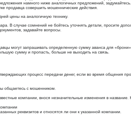
редложения намного ниже аналогичных предложений, задумайтесь
ытке продавца совершить мошеннические действия.
дней цены на аналогичную технику.
ара. В случае сомнений не бойтесь уточнять детали, просите доп
документов, задавайте вопросы.
авцы могут запрашивать определенную сумму аванса для «брони»
ольшую сумму и пропасть, больше не выходить на связь.
тверждающих процесс передачи денег, если во время общения пр
 вы общаетесь с мошенником.
звестные компании, внося незначительные изменения в название.
 компании
азанных реквизитов и относятся ли они к указанной компании.