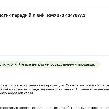
тик передній лівий, RMX370 404767A1
та, уточняйте все детали непосредственно у продавца.
 что вы общаетесь с реальным продавцом. Узнайте как можно боль
ять себя за реально существующую компанию. В случае возникнове
орму обратной связи.
е несколько предложений по продаже, чтобы понять среднюю стои